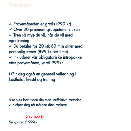
Premium
✓ Prøvemåneden er gratis (990 kr)
✓ Over 30 premium gruppetimer i uken
✓ Tren så mye du vil, når du vil med
egentrening
✓ Du betaler for 20 stk 60 min økter med
personlig trener (899 kr per time)
✓ Inkluderer vår obligatoriske intropakke
etter prøvemåned, verdi 999kr
ℹ️ Gir deg også en generell veiledning i
kosthold, livsstil og trening
Ikke sløs bort tiden din med ineffektive metoder,
vi hjelper deg nå målene dine raskere
Du betaler
20 x 899 kr
Du sparer 2 999kr