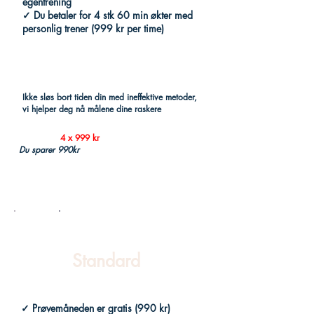
egentrening
✓ Du betaler for 4 stk 60 min økter med
personlig trener (999 kr per time)
Ikke sløs bort tiden din med ineffektive metoder,
vi hjelper deg nå målene dine raskere
Du betaler
4 x 999 kr
Du sparer 990kr
Vi anbefaler!
Prøvemånedpakke
Standard
✓ Prøvemåneden er gratis (990 kr)