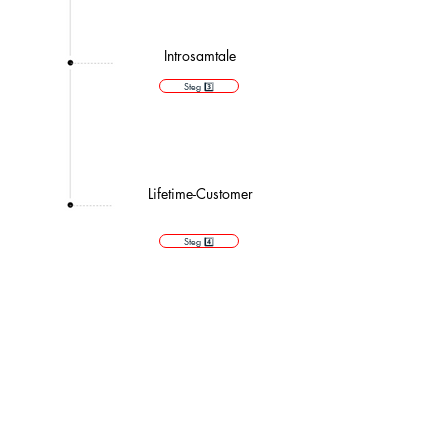
Introsamtale
Steg 3️⃣
Lifetime-Customer
Steg 4️⃣