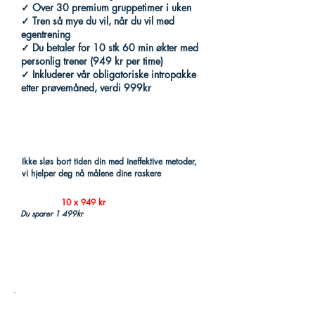
✓ Over 30 premium gruppetimer i uken
✓ Tren så mye du vil, når du vil med
egentrening
✓ Du betaler for 10 stk 60 min økter med
personlig trener (949 kr per time)
✓ Inkluderer vår obligatoriske intropakke
etter prøvemåned, verdi 999kr
Ikke sløs bort tiden din med ineffektive metoder,
vi hjelper deg nå målene dine raskere
Du betaler
10 x 949 kr
Du sparer 1 499kr
Prøvemånedpakke