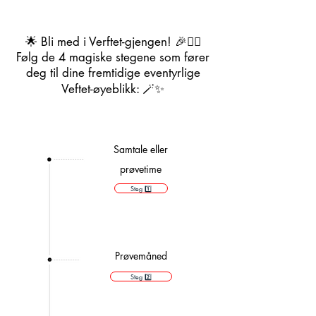
🌟 Bli med i Verftet-gjengen! 🎉🤸‍♀️
Følg de 4 magiske stegene som fører
deg til dine fremtidige eventyrlige
Veftet-øyeblikk: 🪄✨
Samtale eller
prøvetime
Steg 1️⃣
Prøvemåned
Steg 2️⃣