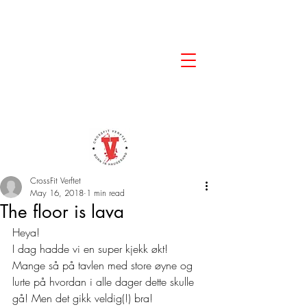
CrossFit Verftet
May 16, 2018
1 min read
The floor is lava
Heya!
I dag hadde vi en super kjekk økt! 
Mange så på tavlen med store øyne og 
lurte på hvordan i alle dager dette skulle 
gå! Men det gikk veldig(!) bra! 