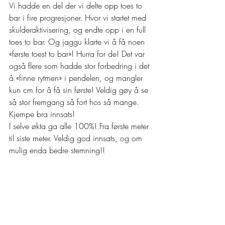
Vi hadde en del der vi delte opp toes to 
bar i fire progresjoner. Hvor vi startet med 
skulderaktivisering, og endte opp i en full 
toes to bar. Og jaggu klarte vi å få noen 
«første toest to bar»! Hurra for de! Det var 
også flere som hadde stor forbedring i det 
å «finne rytmen» i pendelen, og mangler 
kun cm for å få sin første! Veldig gøy å se 
så stor fremgang så fort hos så mange. 
Kjempe bra innsats! 
I selve økta ga alle 100%! Fra første meter 
til siste meter. Veldig god innsats, og om 
mulig enda bedre stemning!! 