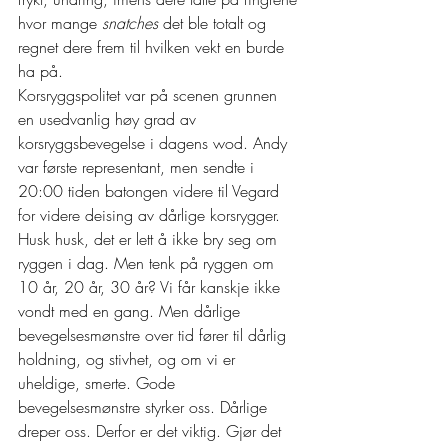
hvor mange 
snatches
 det ble totalt og 
regnet dere frem til hvilken vekt en burde 
ha på.  
Korsryggspolitet var på scenen grunnen 
en usedvanlig høy grad av 
korsryggsbevegelse i dagens wod. Andy 
var første representant, men sendte i 
20:00 tiden batongen videre til Vegard 
for videre deising av dårlige korsrygger.  
Husk husk, det er lett å ikke bry seg om 
ryggen i dag. Men tenk på ryggen om 
10 år, 20 år, 30 år? Vi får kanskje ikke 
vondt med en gang. Men dårlige 
bevegelsesmønstre over tid fører til dårlig 
holdning, og stivhet, og om vi er 
uheldige, smerte. Gode 
bevegelsesmønstre styrker oss. Dårlige 
dreper oss. Derfor er det viktig. Gjør det 