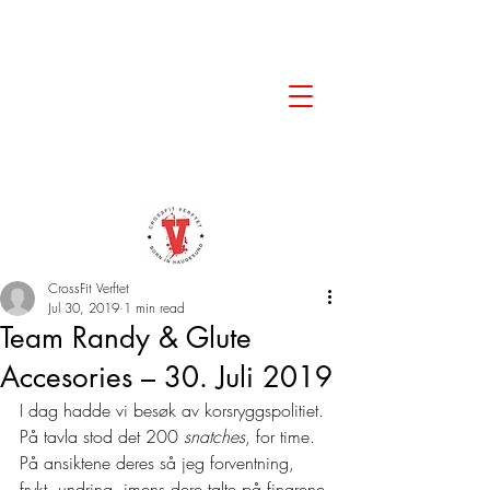
CrossFit Verftet
Jul 30, 2019
1 min read
Team Randy & Glute
Accesories – 30. Juli 2019
I dag hadde vi besøk av korsryggspolitiet. 
På tavla stod det 200 
snatches
, for time. 
På ansiktene deres så jeg forventning, 
frykt, undring, imens dere talte på fingrene 