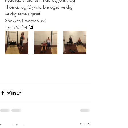
nydelige snatches. Frida og Jenny og 
Thomas og Øyvind ble også veldig 
veldig røde i fjeset.  
Snakkes i morgen <3  
Team Verftet 🥰 
Recent Posts
See All