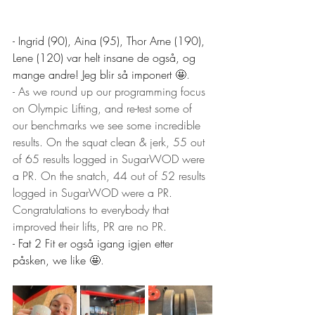
- Ingrid (90), Aina (95), Thor Arne (190), 
Lene (120) var helt insane de også, og 
mange andre! Jeg blir så imponert 
🤩. 
- As we round up our programming focus 
on Olympic Lifting, and re-test some of 
our benchmarks we see some incredible 
results. On the squat clean & jerk, 55 out 
of 65 results logged in SugarWOD were 
a PR. On the snatch, 44 out of 52 results 
logged in SugarWOD were a PR. 
Congratulations to everybody that 
improved their lifts, PR are no PR.
- Fat 2 Fit er også igang igjen etter 
påsken, we like 
🤩. 