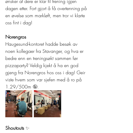
ønsker at dere er klar til trening igjen 
dagen etter. Fort gjort å få overtenning på 
en øvelse som markløft, men tror vi klarte 
oss fint i dag! 
Norengros
Haugesund-kontoret hadde besøk av 
noen kollegaer fra Stavanger, og hva er 
bedre enn en treningsøkt sammen før 
pizzaparty? Veldig kjekt å ha en god 
gjeng fra Norengros hos oss i dag! Geir 
viste hvem som var sjefen med å ro på 
1.29/500m 
🤪.
Shoutouts 
✨