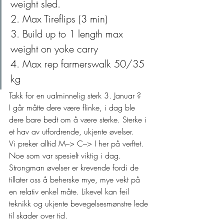
weight sled.
2. Max Tireflips (3 min)
3. Build up to 1 length max 
weight on yoke carry
4. Max rep farmerswalk 50/35 
kg 
Takk for en ualminnelig sterk 3. Januar ? 
I går måtte dere være flinke, i dag ble 
dere bare bedt om å være sterke. Sterke i 
et hav av utfordrende, ukjente øvelser. 
Vi preker alltid M–> C–> I her på verftet. 
Noe som var spesielt viktig i dag. 
Strongman øvelser er krevende fordi de 
tillater oss å beherske mye, mye vekt på 
en relativ enkel måte. Likevel kan feil 
teknikk og ukjente bevegelsesmønstre lede 
til skader over tid.  