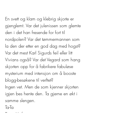
En svett og klam og klebrig skjorte er 
gjenglemt. Var det julenissen som glemte 
den i det han fresende for fort til 
nordpolen? Var det tømmermannen som 
la den der etter en god dag med hogst? 
Var det mest Karl Sigurds feil eller litt 
Vivians også? Var det Vegard som hang 
skjorten opp for å fabrikere fabuløse 
mysterium med intensjon om å booste 
blogg-besøkene til verftet? 
Ingen vet. Men de som kjenner skjorten 
igjen bes hente den. Ta gjerne en økt i 
samme slengen. 
Ta-Ta 
Team Verftet.