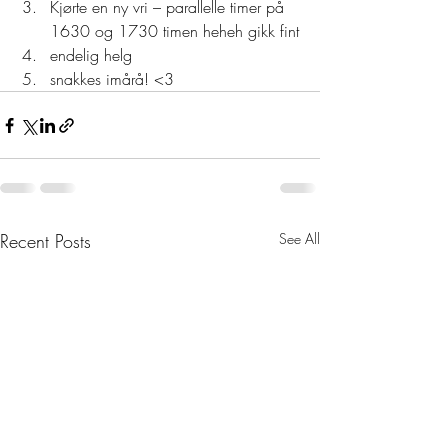
Kjørte en ny vri – parallelle timer på 
1630 og 1730 timen heheh gikk fint
endelig helg
snakkes imårå! <3  
Recent Posts
See All