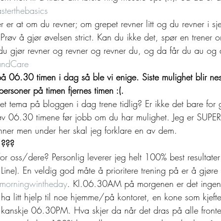
sterthebasics
r er at om du revner; om grepet revner litt og du revner i s
 Prøv å gjør øvelsen strict. Kan du ikke det, spør en trener o
 du gjør revner og revner og revner du, og da får du au og
ndCare
på 06.30 timen i dag så ble vi enige. Siste mulighet blir ne
ersoner på timen fjernes timen :(.
 et tema på bloggen i dag trene tidlig? Er ikke det bare for
øv 06.30 timene før jobb om du har mulighet. Jeg er SUPE
runner men under her skal jeg forklare en av dem. 
???
 for oss/dere? Personlig leverer jeg helt 100% best resultater 
r Line). En veldig god måte å prioritere trening på er å gjøre
morningwintheday
. Kl.06.30AM på morgenen er det ingen 
ha litt hjelp til noe hjemme/på kontoret, en kone som kjeft
et kanskje 06.30PM. Hva skjer da når det dras på alle fron