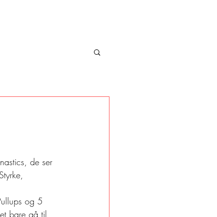
nastics, de ser 
Styrke, 
Pullups og 5 
et bare gå til 