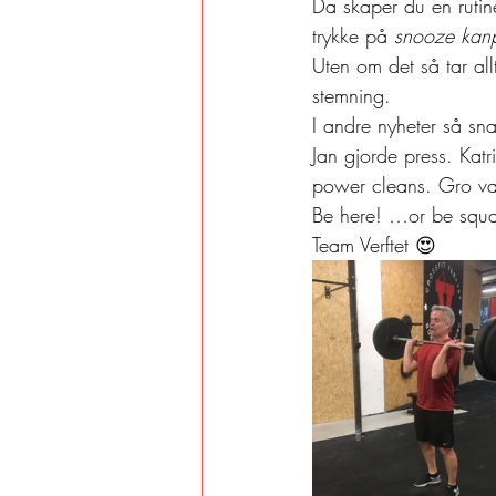
Da skaper du en rutin
trykke på 
snooze kan
Uten om det så tar all
stemning. 
I andre nyheter så sn
Jan gjorde press. Katr
power cleans. Gro var
Be here! …or be squa
Team Verftet 😍 