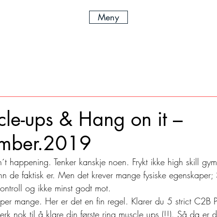
Meny
le-ups & Hang on it –
ember.2019
t happening. Tenker kanskje noen. Frykt ikke high skill gym
nn de faktisk er. Men det krever mange fysiske egenskaper; 
ontroll og ikke minst godt mot. 
per mange. Her er det en fin regel. Klarer du 5 strict C2B 
sterk nok til å klare din første ring muscle ups (!!). Så da er d