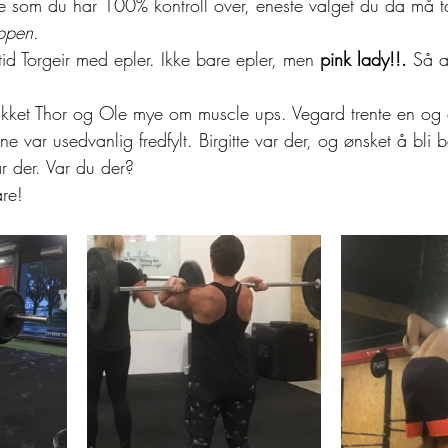
e som du har 100% kontroll over, eneste valget du da må ta
ppen.
tid Torgeir med epler. Ikke bare epler, men 
pink lady!!.
 Så a
akket Thor og Ole mye om muscle ups. Vegard trente en og
ine var usedvanlig fredfylt. Birgitte var der, og ønsket å bli
 der. Var du der? 
re! 