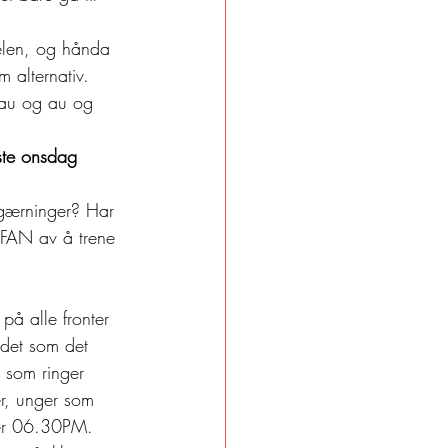
jelen, og hånda 
m alternativ. 
 au og au og 
ste onsdag 
 gærninger? Har 
RFAN av å trene 
på alle fronter 
 det som det 
som ringer 
er, unger som 
ter 06.30PM. 