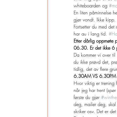
whiteboarden og 
#ma
En liten påminnelse he
gjør vondt. Ikke kipp.
Fortsetter du med det
har au i lang tid. 
#Ha
Etter dårlig oppmøte 
06.30. Er det ikke 6 p
Da kommer vi over til
du ikke prøvd det, pr
tidlig, det av flere g
6.30AM VS 6.30PM 
Hvor viktig er trening
når jeg har trent (spø
første du gjør 
#winthe
deg, mailer deg, skal 
skriker osv. Det er d