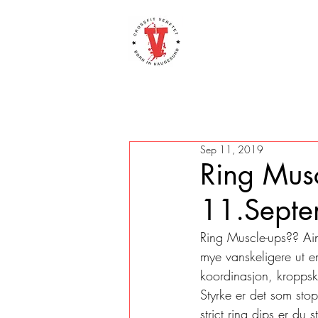
Sep 11, 2019
Ring Musc
11.Sept
Ring Muscle-ups?? Ain´
mye vanskeligere ut e
koordinasjon, kroppsk
Styrke er det som stop
strict ring dips er du 