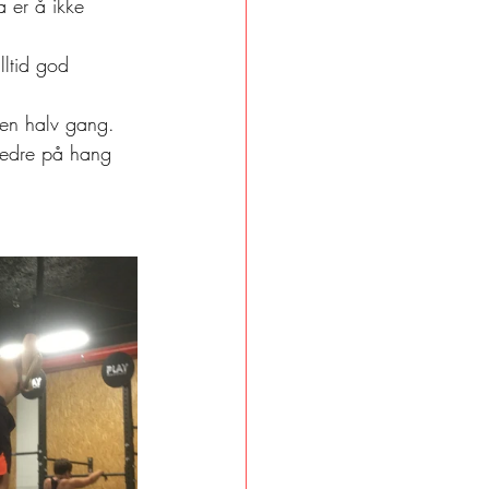
 er å ikke 
lltid god 
 en halv gang. 
 bedre på hang 