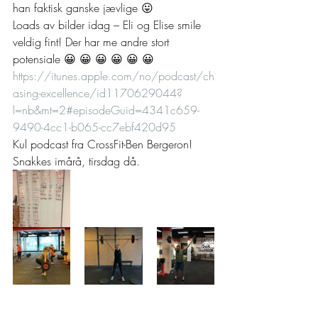
han faktisk ganske jævlige 😛  
Loads av bilder idag – Eli og Elise smile 
veldig fint! Der har me andre stort 
potensiale 😀 😀 😀 😀 😀 😀  
https://itunes.apple.com/no/podcast/ch
asing-excellence/id1170629044?
l=nb&mt=2#episodeGuid=4341c659-
9490-4cc1-b065-cc7ebf420d95
Kul podcast fra CrossFit-Ben Bergeron! 
Snakkes imårå, tirsdag då.  