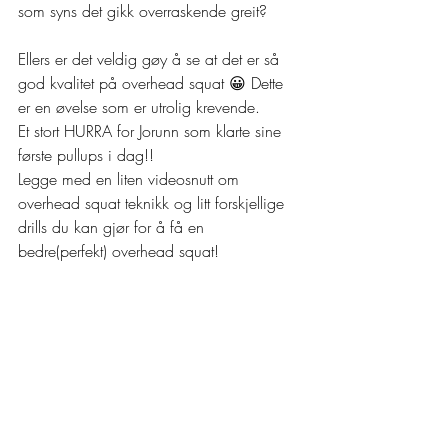
som syns det gikk overraskende greit?
Ellers er det veldig gøy å se at det er så 
god kvalitet på overhead squat 😀 Dette 
er en øvelse som er utrolig krevende. 
Et stort HURRA for Jorunn som klarte sine 
første pullups i dag!!
Legge med en liten videosnutt om 
overhead squat teknikk og litt forskjellige 
drills du kan gjør for å få en 
bedre(perfekt) overhead squat!