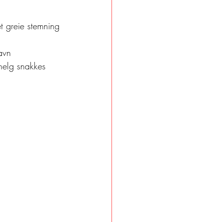
et greie stemning 
avn
 helg snakkes