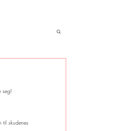
e seg!
 til skudenes 