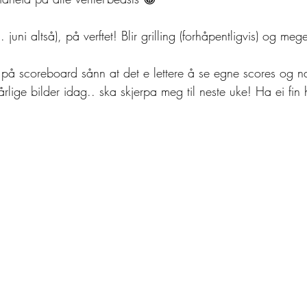
juni altså), på verftet! Blir grilling (forhåpentligvis) og meg
 på scoreboard sånn at det e lettere å se egne scores og n
rlige bilder idag.. ska skjerpa meg til neste uke! Ha ei fin