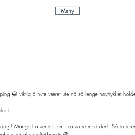
Meny
ing 😀 viktig å nyte været ute nå så lenge høytrykket hold
rke i:
rdag)! Mange fra verftet som ska være med der!! Så ta turen
aheia på alle verftet-beasts 😀