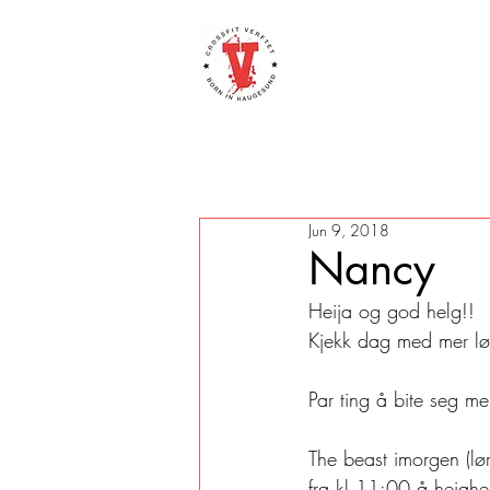
Jun 9, 2018
Nancy
Heija og god helg!!
Kjekk dag med mer løp
Par ting å bite seg me
The beast imorgen (lø
fra kl 11:00 å heiahei