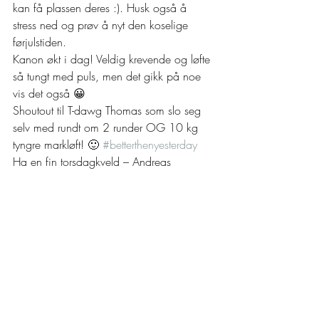
kan få plassen deres :). Husk også å 
stress ned og prøv å nyt den koselige 
førjulstiden.
Kanon økt i dag! Veldig krevende og løfte 
så tungt med puls, men det gikk på noe 
vis det også 😀
Shoutout til T-dawg Thomas som slo seg 
selv med rundt om 2 runder OG 10 kg 
tyngre markløft! 🙂 
#betterthenyesterday
Ha en fin torsdagkveld – Andreas