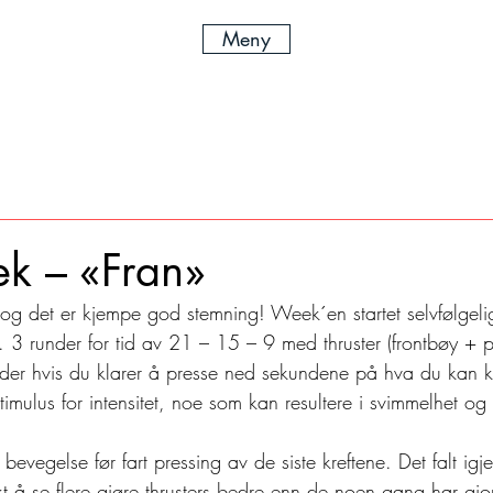
Meny
ek – «Fran»
 og det er kjempe god stemning! Week´en startet selvfølgel
». 3 runder for tid av 21 – 15 – 9 med thruster (frontbøy + p
 der hvis du klarer å presse ned sekundene på hva du kan k
stimulus for intensitet, noe som kan resultere i svimmelhet og 
bevegelse før fart pressing av de siste kreftene. Det falt igj
t å se flere gjøre thrusters bedre enn de noen gang har gjort