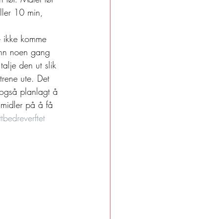
ller 10 min, 
re ikke komme 
 enn noen gang 
lje den ut slik 
 trene ute. Det 
 også planlagt å 
e midler på å få 
tbedreverftet