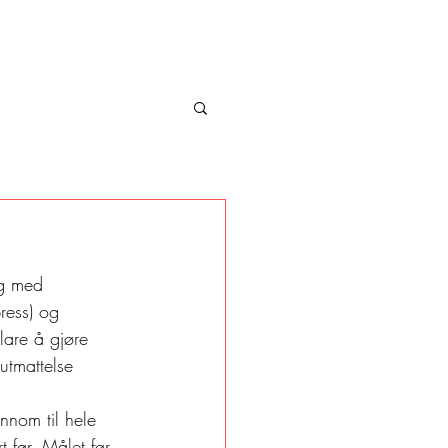
ig med 
ress) og 
lare å gjøre 
utmattelse 
ennom til hele 
 før. Målet før 