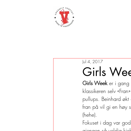
Jul 4, 2017
Girls We
Girls Week
 er i gang
klassikeren selv «Fran
pullups. Beinhard økt
fran på vil gi en høy 
(hehe).
Fokuset i dag var god 
gjengen så veldig kjek