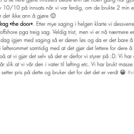
lv 10/10 på innsats når vi var ferdig, om de brukte 2 min e
 det ikke ann å gjøre 🙂
rag «the door»
. Etter mye saging i helgen klarte vi dessver
r offshore pga treig sag. Veldig trist, men vi er nå nærmere
dag igjen med saging så er døren løs og da er det bare å ta
n i løfterommet samtidig med at det gjør det lettere for dere å
 at vi gjør det selv så det er derfor vi styrer på :D. Vi har
år slik at vi vår den i vater til løfting etc. Vi har brukt mass
 setter pris på dette og bruker det for det det er verdt 😀 
#et