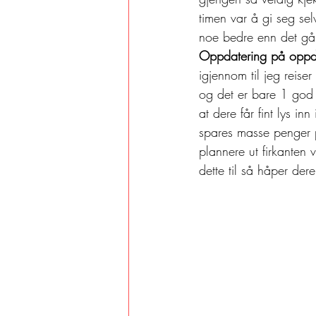
timen var å gi seg se
noe bedre enn det går
Oppdatering på oppd
igjennom til jeg reise
og det er bare 1 god 
at dere får fint lys in
spares masse penger på
plannere ut firkanten v
dette til så håper dere