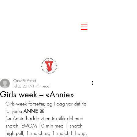
CrossFit Verftet
Jul 5, 2017
1 min read
Girls week – «Annie»
Girls week fortsetter, og i dag var det tid 
for jenta 
ANNIE
 😀 
Før Annie hadde vi en teknikk del med 
snatch. EMOM 10 min med 1 snatch 
high pull, 1 snatch og 1 snatch f. hang. 