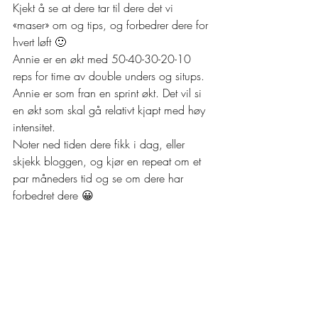
Kjekt å se at dere tar til dere det vi 
«maser» om og tips, og forbedrer dere for 
hvert løft 🙂
Annie er en økt med 50-40-30-20-10 
reps for time av double unders og situps. 
Annie er som fran en sprint økt. Det vil si 
en økt som skal gå relativt kjapt med høy 
intensitet. 
Noter ned tiden dere fikk i dag, eller 
skjekk bloggen, og kjør en repeat om et 
par måneders tid og se om dere har 
forbedret dere 😀 