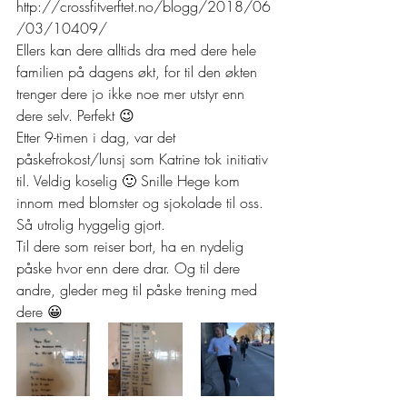
http://crossfitverftet.no/blogg/2018/06
/03/10409/  
Ellers kan dere alltids dra med dere hele 
familien på dagens økt, for til den økten 
trenger dere jo ikke noe mer utstyr enn 
dere selv. Perfekt 😉 
Etter 9-timen i dag, var det 
påskefrokost/lunsj som Katrine tok initiativ 
til. Veldig koselig 🙂 Snille Hege kom 
innom med blomster og sjokolade til oss. 
Så utrolig hyggelig gjort.  
Til dere som reiser bort, ha en nydelig 
påske hvor enn dere drar. Og til dere 
andre, gleder meg til påske trening med 
dere 😀  