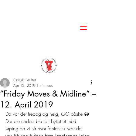
CrossFit Verftet
Apr 12, 2019
1 min read
“Friday Moves & Midline” –
12. April 2019
Da var det fredag og helg, OG påske 😀 
Double unders ble fort byttet ut med 
løping da vi så hvor fantastisk vær det 
var. På tide å finne fram løpeformen igjen 