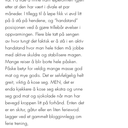
etter at den har vært i dvale et par 
måneder. I tillegg til å løpe fikk vi øvd litt 
på å stå på hendene, og “handstand” 
posisjonen ved å gjøre trillebår øvelser i 
oppvarmingen. Flere ble tatt på sengen 
av hvor tungt det faktisk er å stå i en aktiv 
handstand hvor man hele tiden må jobbe 
med aktive skuldre og stabilisere magen.  
Mange reiser å blir borte hele påsken. 
Påske betyr for veldig mange masse god 
mat og mye godis. Det er selvfølgelig helt 
greit, viktig å kose seg. MEN, det er 
enda kjekkere å kose seg ekstra og unne 
seg god mat og sjokolade når man har 
bevegd kroppen litt på forhånd. Enten det 
er en skitur, gåtur eller en liten feriewod. 
Legger ved et gammelt blogginnlegg om 
ferie trening, 