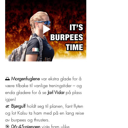
🌅 
Morgenfuglene
 var ekstra glade for å 
være tilbake til vanlige treningstider – og 
enda gladere for å se 
Jarl Vidar
 på plass 
igjen!
🛫 
Bjørgulf
 holdt seg til planen, fant flyten 
og lot Kalsu ta ham med på en lang reise 
av burpees og thrusters.
🎯 
06:45-gjengen
 viste fram ulike 