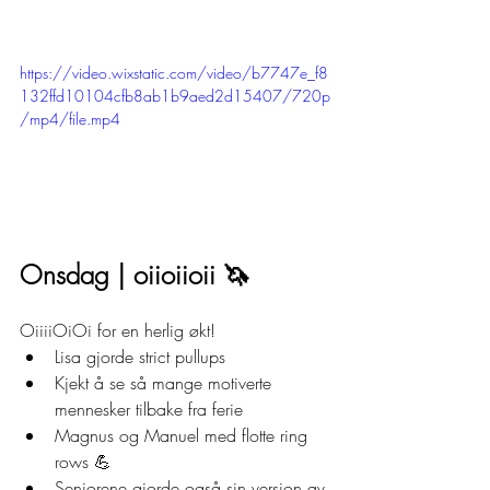
https://video.wixstatic.com/video/b7747e_f8
132ffd10104cfb8ab1b9aed2d15407/720p
/mp4/file.mp4
Onsdag | oiioiioii 🦄
OiiiiOiOi for en herlig økt! 
Lisa gjorde strict pullups 
Kjekt å se så mange motiverte 
mennesker tilbake fra ferie 
Magnus og Manuel med flotte ring 
rows 💪
Seniorene gjorde også sin versjon av 