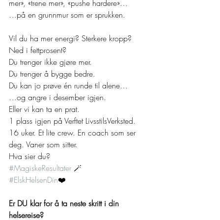
mer», «trene mer», «pushe hardere»…
…på en grunnmur som er sprukken.
Vil du ha mer energi? Sterkere kropp? 
Ned i fettprosent?
Du trenger ikke gjøre mer.
Du trenger å bygge bedre.
Du kan jo prøve én runde til alene…
…og angre i desember igjen.
Eller vi kan ta en prat.
1 plass igjen på Verftet LivsstilsVerksted.
16 uker. Et lite crew. En coach som ser 
deg. Vaner som sitter.
Hva sier du?
#MagiskeResultater
 🪄
#ElskHelsenDin
❤️
Er DU klar for å ta neste skritt i din 
helsereise?