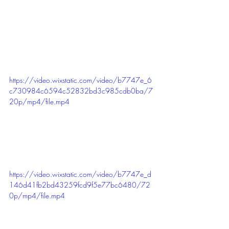
https://video.wixstatic.com/video/b7747e_6
c730984c6594c52832bd3c985cdb0ba/7
20p/mp4/file.mp4
https://video.wixstatic.com/video/b7747e_d
146d41fb2bd43259fcd9f5e77bc6480/72
0p/mp4/file.mp4