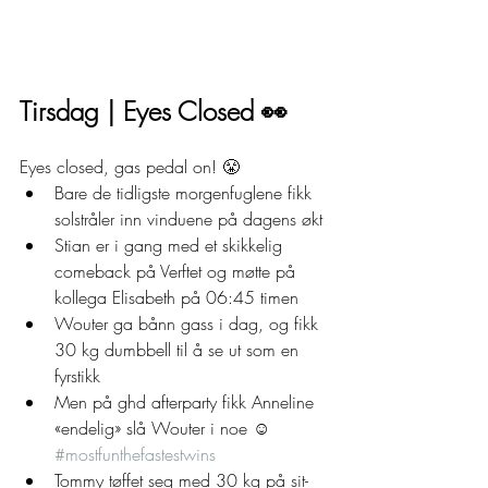
Tirsdag | Eyes Closed 👀
Eyes closed, gas pedal on! 😤
Bare de tidligste morgenfuglene fikk 
solstråler inn vinduene på dagens økt 
Stian er i gang med et skikkelig 
comeback på Verftet og møtte på 
kollega Elisabeth på 06:45 timen 
Wouter ga bånn gass i dag, og fikk 
30 kg dumbbell til å se ut som en 
fyrstikk 
Men på ghd afterparty fikk Anneline 
«endelig» slå Wouter i noe ☺️ 
#mostfunthefastestwins
Tommy tøffet seg med 30 kg på sit-