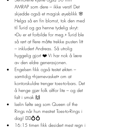
AMRAP som dere – ikke verst! Det 
skjedde også et magisk øyeblikk 🌸 
Helga så en fin blomst, tok den med 
til Turid og ga henne tydelig skryt: 
«Du er et forbilde for meg.» Turid ble 
så rørt at flere måtte trekke pusten litt 
– inkludert Andreas. Så utrolig 
hyggelig gjort ❤️ Vi har nok å lære 
av den eldre generasjonen.
Engelsen fikk også testet økten – 
samtidig «hjernevasket» om at 
kontorskuldre trenger toes-to-bars. Det 
å henge gjør folk altfor lite – og det 
falt i smak 🙌
Iselin følte seg som Queen of the 
Rings når hun mestret Toes-to-Rings i 
dag! 🧝‍♀️💍💍
16:15 timen fikk desidert mest regn i 