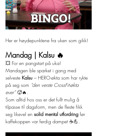
Her er høydepunktene fra uken som gikk!
Mandag | Kalsu 🔥
💥 For en pangstart på uka!
Mandagen ble sparket i gang med 
selveste 
Kalsu
 – HERO-økta som har rykte 
på seg som 
“den verste CrossFit-økta 
ever”
 🥵🔥.
Som alltid hos oss er det fullt mulig å 
tilpasse til dagsform, men de fleste fikk 
seg likevel en 
solid mental utfordring
 før 
kaffekoppen var ferdig dampet ☕💪.