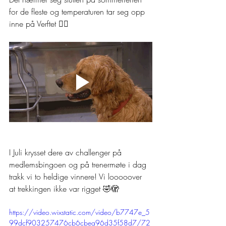
for de fleste og temperaturen tar seg opp 
inne på Verftet ❤️‍🔥 
I Juli krysset dere av challenger på 
medlemsbingoen og på trenermøte i dag 
trakk vi to heldige vinnere! Vi looooover 
at trekkingen ikke var rigget 🤣🫣
https://video.wixstatic.com/video/b7747e_5
99dcf903257476cb6cbea96d35f58d7/72