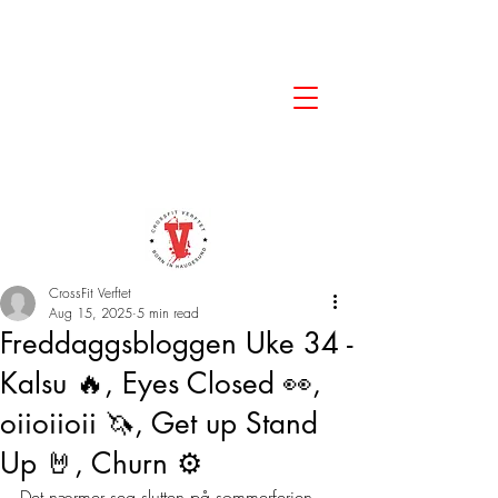
CrossFit Verftet
Aug 15, 2025
5 min read
Freddaggsbloggen Uke 34 -
Kalsu 🔥, Eyes Closed 👀,
oiioiioii 🦄, Get up Stand
Up 🤘, Churn ⚙️
Det nærmer seg slutten på sommerferien 