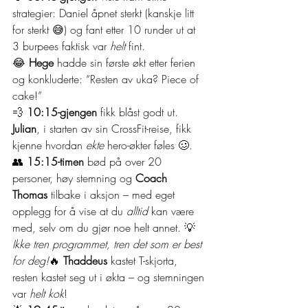
strategier: Daniel åpnet sterkt (kanskje litt 
for sterkt 😅) og fant etter 10 runder ut at 
3 burpees faktisk var 
helt
 fint.
😂 
Hege
 hadde sin første økt etter ferien 
og konkluderte: “Resten av uka? Piece of 
cake!”
💨 
10:15-gjengen
 fikk blåst godt ut. 
Julian
, i starten av sin CrossFit-reise, fikk 
kjenne hvordan 
ekte
 hero-økter føles 🥴.
👥 
15:15-timen
 bød på over 20 
personer, høy stemning og 
Coach 
Thomas
 tilbake i aksjon – med eget 
opplegg for å vise at du 
alltid
 kan være 
med, selv om du gjør noe helt annet. 💡 
Ikke tren programmet, tren det som er best 
for deg!
🔥 
Thaddeus
 kastet T-skjorta, 
resten kastet seg ut i økta – og stemningen 
var 
helt kok
!