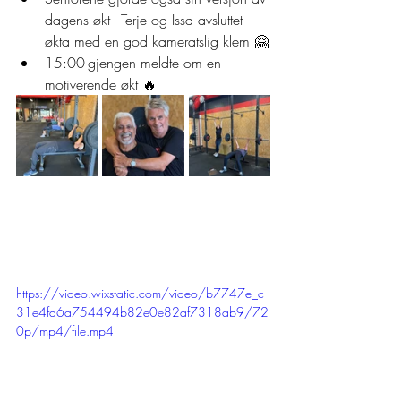
dagens økt - Terje og Issa avsluttet 
økta med en god kameratslig klem 🤗
15:00-gjengen meldte om en 
motiverende økt 🔥
https://video.wixstatic.com/video/b7747e_c
31e4fd6a754494b82e0e82af7318ab9/72
0p/mp4/file.mp4