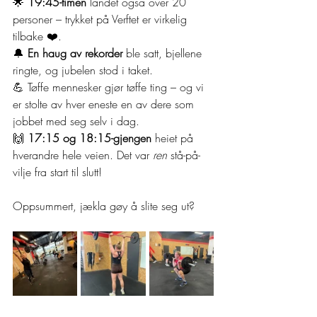
🌟 
19:45-timen
 landet også over 20 
personer – trykket på Verftet er virkelig 
tilbake ❤️.
🔔 
En haug av rekorder
 ble satt, bjellene 
ringte, og jubelen stod i taket.
💪 Tøffe mennesker gjør tøffe ting – og vi 
er stolte av hver eneste en av dere som 
jobbet med seg selv i dag.
🙌 
17:15 og 18:15-gjengen
 heiet på 
hverandre hele veien. Det var 
ren
 stå-på-
vilje fra start til slutt!
Oppsummert, jækla gøy å slite seg ut? 