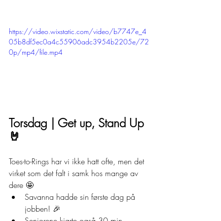
https://video.wixstatic.com/video/b7747e_4
05b8df5ec0a4c55906adc3954b2205e/72
0p/mp4/file.mp4
Torsdag | Get up, Stand Up 
🤘
Toes-to-Rings har vi ikke hatt ofte, men det 
virket som det falt i samk hos mange av 
dere 🤩
Savanna hadde sin første dag på 
jobben! 🎉
Seniorene kjørte også 30 min 