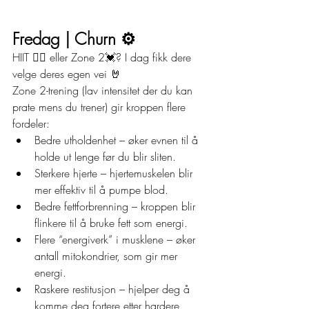
Fredag | Churn ⚙️
HIIT ❤️‍🔥 eller Zone 2💓? I dag fikk dere 
velge deres egen vei 🤘
Zone 2-trening (lav intensitet der du kan 
prate mens du trener) gir kroppen flere 
fordeler:
Bedre utholdenhet – øker evnen til å 
holde ut lenge før du blir sliten.
Sterkere hjerte – hjertemuskelen blir 
mer effektiv til å pumpe blod.
Bedre fettforbrenning – kroppen blir 
flinkere til å bruke fett som energi.
Flere “energiverk” i musklene – øker 
antall mitokondrier, som gir mer 
energi.
Raskere restitusjon – hjelper deg å 
komme deg fortere etter hardere 