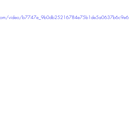
atic.com/video/b7747e_9b0db25216784e75b1de5a0637b6c9e6