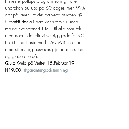
finnes et pullups program som gir alle 
unbrokan pullups på 60 dager, men 99% 
dør på veien. Er det da verdt risikoen ;)? 
Cro
ssFit Basic
 i dag var skam full med 
masse nye venner!!! Takk til alle som tok 
med noen, det blir vi veldig glade for <3. 
En litt tung Basic med 150 WB, en hau 
med sit-ups og push-ups gjorde alle slitne 
og glade etterpå. 
Quiz Kveld på Verftet 15.Februar.19 
kl19.00! 
#garantertgodstemning