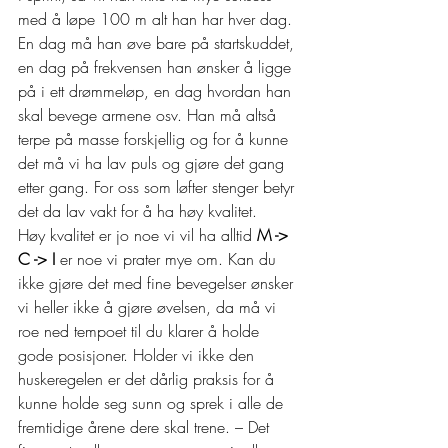
med å løpe 100 m alt han har hver dag. 
En dag må han øve bare på startskuddet, 
en dag på frekvensen han ønsker å ligge 
på i ett drømmeløp, en dag hvordan han 
skal bevege armene osv. Han må altså 
terpe på masse forskjellig og for å kunne 
det må vi ha lav puls og gjøre det gang 
etter gang. For oss som løfter stenger betyr 
det da lav vakt for å ha høy kvalitet. 
Høy kvalitet er jo noe vi vil ha alltid 
M -> 
C -> I 
er noe vi prater mye om. Kan du 
ikke gjøre det med fine bevegelser ønsker 
vi heller ikke å gjøre øvelsen, da må vi 
roe ned tempoet til du klarer å holde 
gode posisjoner. Holder vi ikke den 
huskeregelen er det dårlig praksis for å 
kunne holde seg sunn og sprek i alle de 
fremtidige årene dere skal trene. – Det 