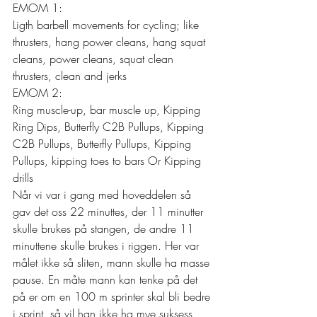
EMOM 1: 
Ligth barbell movements for cycling; like 
thrusters, hang power cleans, hang squat 
cleans, power cleans, squat clean 
thrusters, clean and jerks 
EMOM 2: 
Ring muscle-up, bar muscle up, Kipping 
Ring Dips, Butterfly C2B Pullups, Kipping 
C2B Pullups, Butterfly Pullups, Kipping 
Pullups, kipping toes to bars Or Kipping 
drills 
Når vi var i gang med hoveddelen så 
gav det oss 22 minuttes, der 11 minutter 
skulle brukes på stangen, de andre 11 
minuttene skulle brukes i riggen. Her var 
målet ikke så sliten, mann skulle ha masse 
pause. En måte mann kan tenke på det 
på er om en 100 m sprinter skal bli bedre 
i sprint, så vil han ikke ha mye suksess 