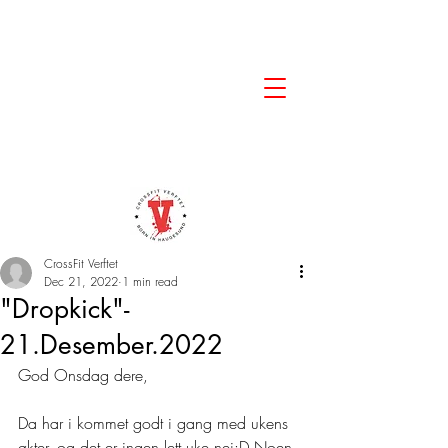
CrossFit Verftet
Dec 21, 2022
1 min read
"Dropkick"-
21.Desember.2022
God Onsdag dere, 
Da har i kommet godt i gang med ukens 
økter, og det er ingen lett uke nei:D Noen 