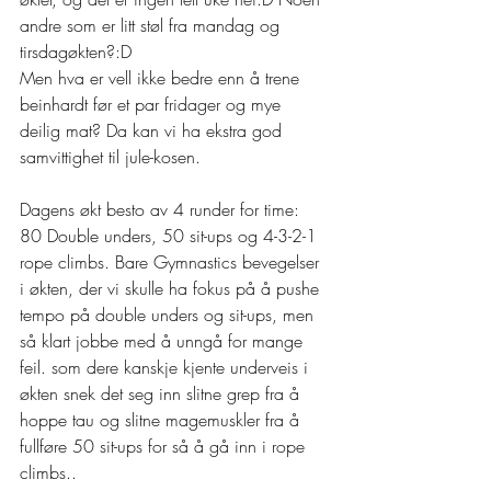
andre som er litt støl fra mandag og 
tirsdagøkten?:D 
Men hva er vell ikke bedre enn å trene 
beinhardt før et par fridager og mye 
deilig mat? Da kan vi ha ekstra god 
samvittighet til jule-kosen. 
Dagens økt besto av 4 runder for time: 
80 Double unders, 50 sit-ups og 4-3-2-1 
rope climbs. Bare Gymnastics bevegelser 
i økten, der vi skulle ha fokus på å pushe 
tempo på double unders og sit-ups, men 
så klart jobbe med å unngå for mange 
feil. som dere kanskje kjente underveis i 
økten snek det seg inn slitne grep fra å 
hoppe tau og slitne magemuskler fra å 
fullføre 50 sit-ups for så å gå inn i rope 
climbs.. 