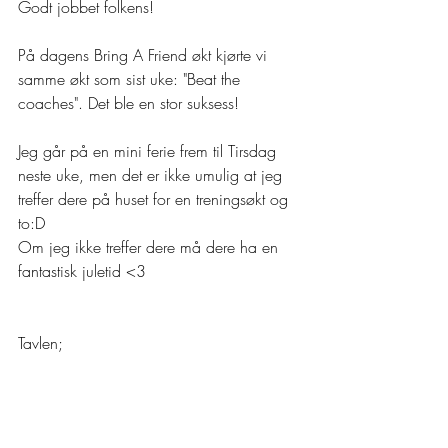
Godt jobbet folkens!
På dagens Bring A Friend økt kjørte vi 
samme økt som sist uke: "Beat the 
coaches". Det ble en stor suksess!
Jeg går på en mini ferie frem til Tirsdag 
neste uke, men det er ikke umulig at jeg 
treffer dere på huset for en treningsøkt og 
to:D 
Om jeg ikke treffer dere må dere ha en 
fantastisk juletid <3 
Tavlen;