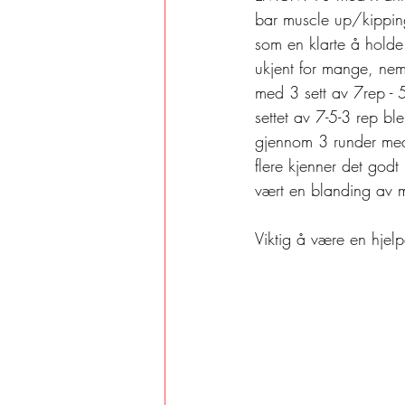
bar muscle up/kipping
som en klarte å hold
ukjent for mange, ne
med 3 sett av 7rep - 5
settet av 7-5-3 rep ble
gjennom 3 runder med s
flere kjenner det godt
vært en blanding av 
Viktig å være en hjel