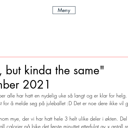
Meny
t, but kinda the same"
mber 2021
r alle har hatt en nydelig uke så langt og er klar for helg
ist for å melde seg på juleballet :D Det er noe dere ikke vil 
nnom mye, der vi har hatt hele 3 helt ulike deler i økten. Del
alorier på bike det første minuttet etterfulgt av x antall r