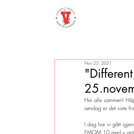
Nov 25, 2021
"Differen
25.nove
Hei alle sammen! Håpe
søndag er det siste fr
I dag har vi gått igje
EMOM 10 med x antall c