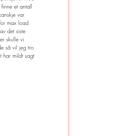
inne et antall 
anskje var 
for max load 
av det siste 
r skulle vi 
 så vil jeg tro 
 har mildt sagt 