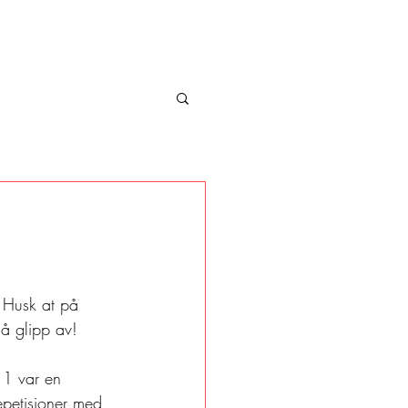
. Husk at på 
gå glipp av! 
 1 var en 
epetisjoner med 