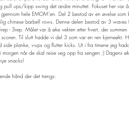
 pull ups/kipp swing det andre minuttet. Fokuset her var å f
e gjennom hele EMOM´en. Del 2 bestod av en øvelse som k
mlig chinese barbell rows. Denne delen bestod av 3 waves 
rep - 3rep. Målet var å øke vekten etter hvert, der summen 
 scoren. Til slutt hadde vi del 3 som var en ren kjerneøkt. He
ide planke, v-ups og flutter kicks. Ut i fra timene jeg hadde
 i morgen når de skal reise seg opp fra sengen ;) Dagens økt
mye snacks!
pende hånd der det trengs: 