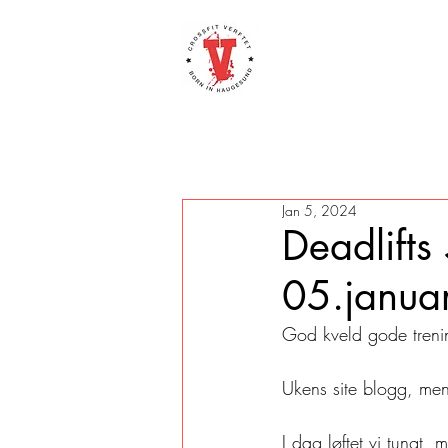
Jan 5, 2024
Deadlifts
05.janua
God kveld gode trenin
Ukens site blogg, men
I dag løftet vi tungt,