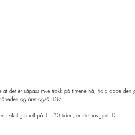
e at det er såpass mye trøkk på timene nå, hold oppe den 
r måneden og året også :D@
en skikelig duell på 11:30 tiden, endte uavgjort :D