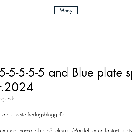
Meny
 5-5-5-5-5 and Blue plate s
r.2024
gsfolk.
 årets første fredagsblogg :D
 men med masse fokus på teknikk. Markløft er en fantastisk st