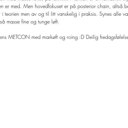
en er med. Men hovedfokuset er på posterior chain, altså b
i teorien men av og til litt vanskelig i praksis. Synes alle va
så masse fine og tunge løft.
ntens METCON med markøft og roing :D Deilig fredagsfølels