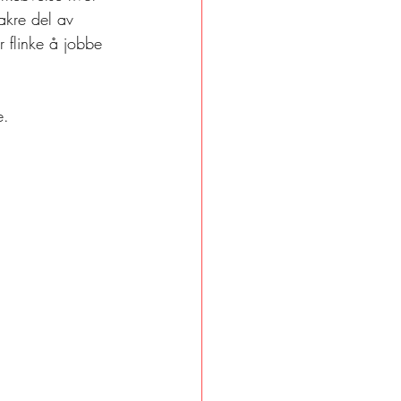
akre del av 
r flinke å jobbe 
e.