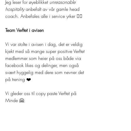
Jeg leser for øyeblikket 
unreasonable 
hospitality
 anbefalt av vår gamle head 
coach. Anbefales alle i service yrker 👌🏼
Team Verftet i avisen
Vi var stolte i avisen i dag, det er veldig 
kjekt med så mange super positive Verftet 
medlemmer som heier på oss både via 
facebook likes og delinger, men også 
svært hyggelig med dere som nevner det 
på trening ❤️
Vi gleder oss til copy paste Verftet på 
Minde 🤗