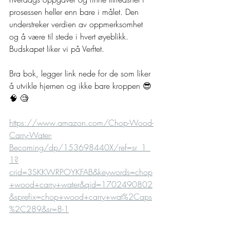
prosessen heller enn bare i målet. Den 
understreker verdien av oppmerksomhet 
og å være til stede i hvert øyeblikk. 
Budskapet liker vi på Verftet.
Bra bok, legger link nede for de som liker 
å utvikle hjernen og ikke bare kroppen 😎 
🧠 🧐
https://www.amazon.com/Chop-Wood-
Carry-Water-
Becoming/dp/153698440X/ref=sr_1_
1?
crid=3SKKWRPOYKFAB&keywords=chop
+wood+carry+water&qid=1702490802
&sprefix=chop+wood+carry+wat%2Caps
%2C289&sr=8-1