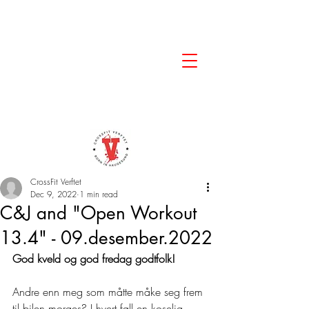
CrossFit Verftet
Dec 9, 2022
1 min read
C&J and "Open Workout
13.4" - 09.desember.2022
God kveld og god fredag godtfolk! 
Andre enn meg som måtte måke seg frem 
til bilen morges? I hvert fall en koselig 