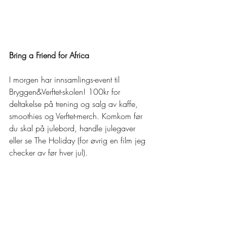
Bring a Friend for Africa
I morgen har innsamlings-event til 
Bryggen&Verftet-skolen! 100kr for 
deltakelse på trening og salg av kaffe, 
smoothies og Verftet-merch. Komkom før 
du skal på julebord, handle julegaver 
eller se The Holiday (for øvrig en film jeg 
checker av før hver jul). 