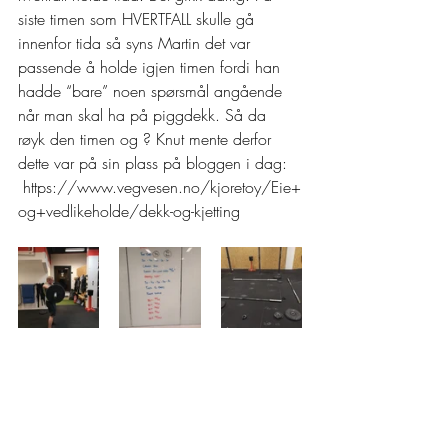
siste timen som HVERTFALL skulle gå 
innenfor tida så syns Martin det var 
passende å holde igjen timen fordi han 
hadde “bare” noen spørsmål angående 
når man skal ha på piggdekk. Så da 
røyk den timen og ? Knut mente derfor 
dette var på sin plass på bloggen i dag: 
 https://www.vegvesen.no/kjoretoy/Eie+
og+vedlikeholde/dekk-og-kjetting 