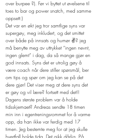
over burpee ?). Før vi byttet ut øvelsene til 
toes to bar og power snatch, med samme 
oppsett:) 
Det var en økt jeg tror samtlige syns var 
supergøy, meg inkludert, og det smittet 
over både på innsats og humør ✌? jeg 
må benytte meg av uttrykket “ingen nevnt, 
ingen glemt” i dag, da så mange gjør en 
god innsats. Syns det er utrolig gøy å 
være coach når dere stiller spørsmål, ber 
om tips og spør om jeg kan se på det 
dere gjør! Det viser meg at dere syns det 
er gøy og vil lære? fortsett med det!!  
Dagens største problem var å holde 
tidsskjemaet? Andreas sendte 18 timen 
min inn i egentreningsrommet for å varme 
opp, da han ikke var ferdig med 17 
timen. Jeg bestemte meg for at jeg skulle 
hvertfall holde tida. Det gikk dårlig. På 