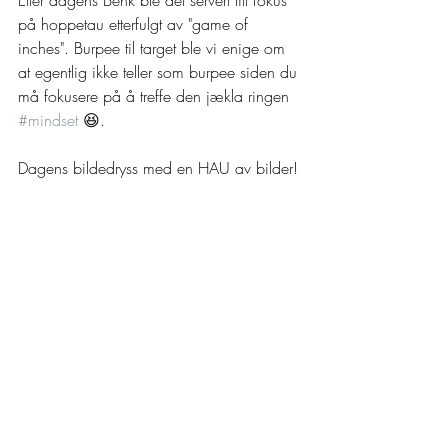
Etter dagens Benk ble det servert litt fokus 
på hoppetau etterfulgt av "game of 
inches". Burpee til target ble vi enige om 
at egentlig ikke teller som burpee siden du 
må fokusere på å treffe den jækla ringen 
#mindset
 😆.
Dagens bildedryss med en HAU av bilder!