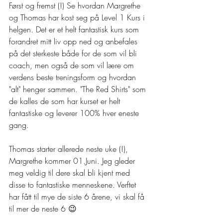
Først og fremst (!) Se hvordan Margrethe 
og Thomas har kost seg på Level 1 Kurs i 
helgen. Det er et helt fantastisk kurs som 
forandret mitt liv opp ned og anbefales 
på det sterkeste både for de som vil bli 
coach, men også de som vil lære om 
verdens beste treningsform og hvordan 
"alt" henger sammen. "The Red Shirts" som 
de kalles de som har kurset er helt 
fantastiske og leverer 100% hver eneste 
gang.
Thomas starter allerede neste uke (!), 
Margrethe kommer 01.Juni. Jeg gleder 
meg veldig til dere skal bli kjent med 
disse to fantastiske menneskene. Verftet 
har fått til mye de siste 6 årene, vi skal få 
til mer de neste 6 😉