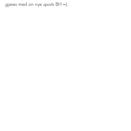
gjøres med sin nye sports BH =).
Vi takker for nok en innholdsrik og kjekk 
dag på Verftet og sees i morgen 😃 - 