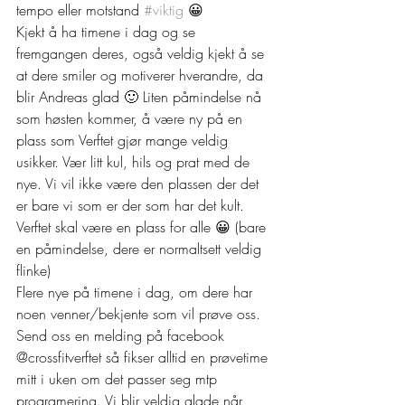
tempo eller motstand 
#viktig
 😀
Kjekt å ha timene i dag og se 
fremgangen deres, også veldig kjekt å se 
at dere smiler og motiverer hverandre, da 
blir Andreas glad 🙂 Liten påmindelse nå 
som høsten kommer, å være ny på en 
plass som Verftet gjør mange veldig 
usikker. Vær litt kul, hils og prat med de 
nye. Vi vil ikke være den plassen der det 
er bare vi som er der som har det kult. 
Verftet skal være en plass for alle 😀 (bare 
en påmindelse, dere er normaltsett veldig 
flinke)
Flere nye på timene i dag, om dere har 
noen venner/bekjente som vil prøve oss. 
Send oss en melding på facebook 
@crossfitverftet så fikser alltid en prøvetime 
mitt i uken om det passer seg mtp 
programering. Vi blir veldig glade når 