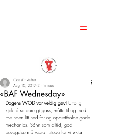
CrossFit Verftet
Aug 10, 2017
2 min read
«BAF Wednesday»
Dagens WOD var veldig gøy!
 Utrolig 
kjekt å se dere gi gass, måtte til og med 
roe noen litt ned for og opprettholde gode 
mechanics. Sånn som alltid, god 
bevegelse må være tilstede for vi økter 