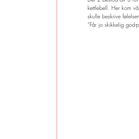
kettlebell. Her kom vå
skulle beskrive følels
“Får jo skikkelig god-