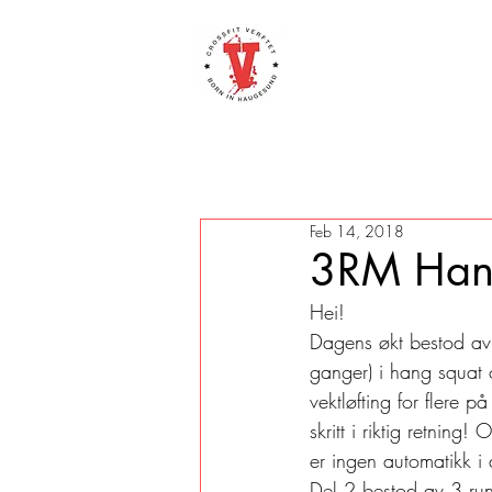
Feb 14, 2018
3RM Hang
Hei!
Dagens økt bestod av 
ganger) i hang squat c
vektløfting for flere p
skritt i riktig retning
er ingen automatikk i
Del 2 bestod av 3 ru