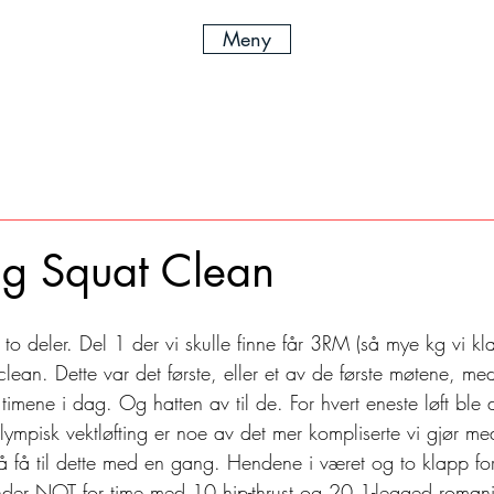
Meny
 Squat Clean
to deler. Del 1 der vi skulle finne får 3RM (så mye kg vi kl
lean. Dette var det første, eller et av de første møtene, me
å timene i dag. Og hatten av til de. For hvert eneste løft ble d
! Olympisk vektløfting er noe av det mer kompliserte vi gjør m
 å få til dette med en gang. Hendene i været og to klapp fo
nder NOT for time med 10 hip-thrust og 20 1-legged romani