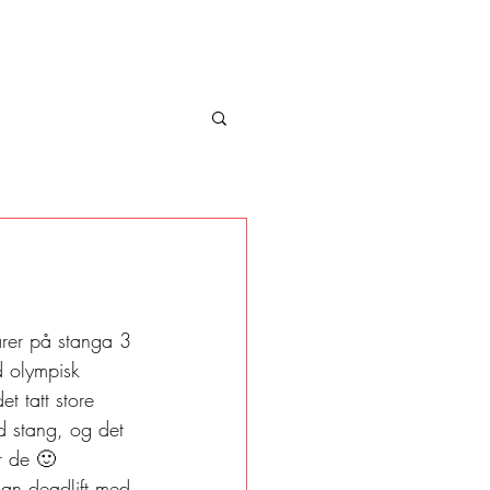
arer på stanga 3 
d olympisk 
et tatt store 
ed stang, og det 
r de 🙂 
an deadlift med 