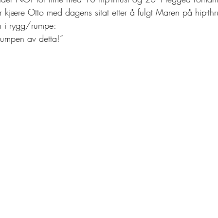
r kjære Otto med dagens sitat etter å fulgt Maren på hip-thr
en i rygg/rumpe: 
pumpen av detta!” 