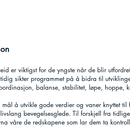
jon
d er viktigst for de yngste når de blir utfordre
idig sikter programmet på å bidra til utvikling
oordinasjon, balanse, stabilitet, løpe, hoppe, k
mål å utvikle gode verdier og vaner knyttet til fy
livslang bevegelsesglede. Til forskjell fra tidli
rna våre de redskapene som lar dem ta kontroll