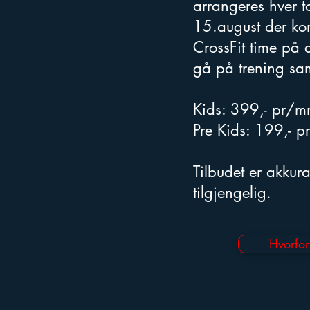
arrangeres hver t
15.august der ko
CrossFit time på d
gå på trening sa
Kids: 399,- pr/mnd
Pre Kids: 199,- pr
Tilbudet er akkur
tilgjengelig.
Hvorfor 