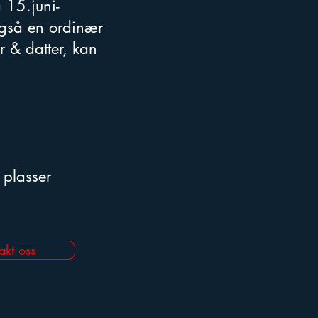
 15.juni-
også en ordinær
r & datter, kan
 plasser
akt oss