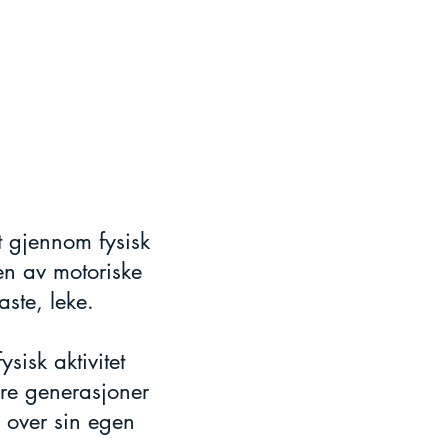
t gjennom fysisk
en av motoriske
aste, leke.
sisk aktivitet
gere generasjoner
 over sin egen