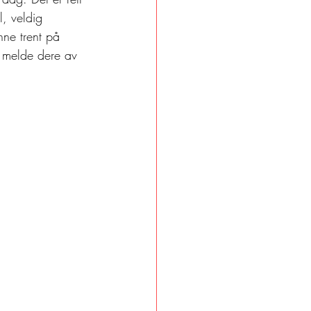
l, veldig 
nne trent på 
e melde dere av 