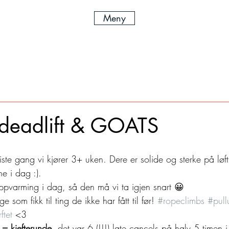
Meny
deadlift & GOATS
ste gang vi kjører 3+ uken. Dere er solide og sterke på løft
e i dag :).
ppvarming i dag, så den må vi ta igjen snart 😀
om fikk til ting de ikke har fått til før! 
#ropeclimbs
#pull
ftet
 <3
 = kjefterunde
, det var 6 (!!!) late cancels på halv 5 timen i