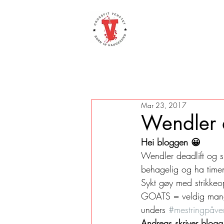
Mar 23, 2017
Wendler 
Hei bloggen 😀
Wendler deadlift og si
behagelig og ha timen
Sykt gøy med strikkeo
GOATS = veldig mange s
unders 
#mestringpåver
Andreas skriver blogg