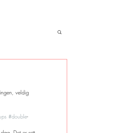
ingen, veldig 
ups
#double
-
 dag. Det er rett 