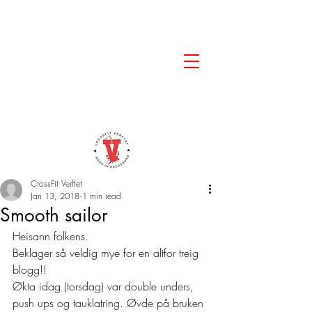
CrossFit Verftet
Jan 13, 2018
1 min read
Smooth sailor
Heisann folkens.
Beklager så veldig mye for en altfor treig 
blogg!!
Økta idag (torsdag) var double unders, 
push ups og tauklatring. Øvde på bruken 