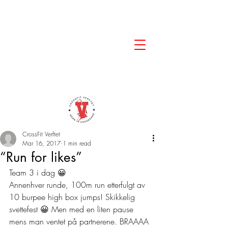
CrossFit Verftet
Mar 16, 2017
1 min read
“Run for likes”
Team 3 i dag 😀
Annenhver runde, 100m run etterfulgt av 
10 burpee high box jumps! Skikkelig 
svettefest 😀 Men med en liten pause 
mens man ventet på partnerene. BRAAAA 