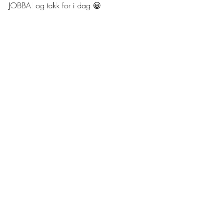
JOBBA! og takk for i dag 😀