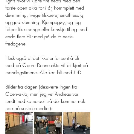
lights hvor vi kjørte fire heats med den 
første open økta for i år, kommplett med 
dømmning, ivrige tilskuere, smothiesalg 
og god stemning. Kjempegøy, og jeg 
håper like mange eller kanskje til og med 
enda flere blir med på de to neste 
fredagene. 
Husk også at det ikke er for sent å bli 
med på Open. Denne økta vil bli kjørt på 
mandagstimene. Alle kan bli med!! :D
Bilder fra dagen (dessverre ingen fra 
Open--økta, men jeg vet Andreas var 
rundt med kameraet  så det kommer nok 
noe på sosiale medier):