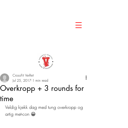
CrossFit Verftet
Jul 25, 2017
1 min read
Overkropp + 3 rounds for
time
Veldig kjekk dag med tung overkropp og 
artig met-con 😀