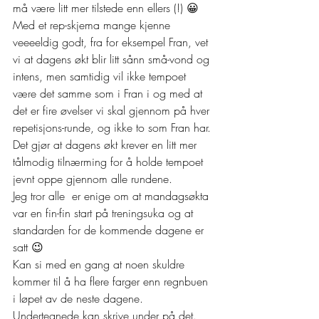
må være litt mer tilstede enn ellers (!) 😀  
Med et rep-skjema mange kjenne 
veeeeldig godt, fra for eksempel Fran, vet 
vi at dagens økt blir litt sånn små-vond og 
intens, men samtidig vil ikke tempoet 
være det samme som i Fran i og med at 
det er fire øvelser vi skal gjennom på hver 
repetisjons-runde, og ikke to som Fran har. 
Det gjør at dagens økt krever en litt mer 
tålmodig tilnærming for å holde tempoet 
jevnt oppe gjennom alle rundene.  
Jeg tror alle  er enige om at mandagsøkta 
var en fin-fin start på treningsuka og at 
standarden for de kommende dagene er 
satt 😉  
Kan si med en gang at noen skuldre 
kommer til å ha flere farger enn regnbuen 
i løpet av de neste dagene. 
Undertegnede kan skrive under på det. 