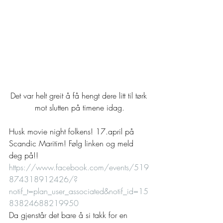
Det var helt greit å få hengt dere litt til tørk 
mot slutten på timene idag.
Husk movie night folkens! 17.april på 
Scandic Maritim! Følg linken og meld 
deg på!!  
https://www.facebook.com/events/519
874318912426/?
notif_t=plan_user_associated&notif_id=15
83824688219950
Da gjenstår det bare å si takk for en 