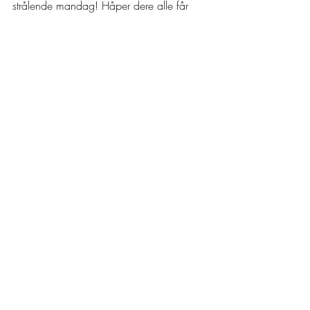
strålende mandag! Håper dere alle får 
sove søtt, så sees vi <3  
Team Verftet 
Recent Posts
See All