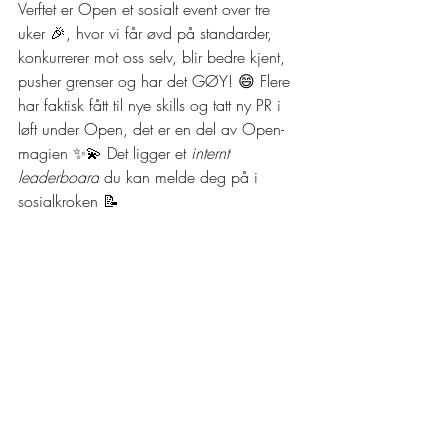
Verftet er Open et sosialt event over tre 
uker 
🎉,
 hvor vi får øvd på standarder, 
konkurrerer mot oss selv, blir bedre kjent, 
pusher grenser og har det GØY! 
😄
 Flere 
har faktisk fått til nye skills og tatt ny PR i 
løft under Open, det er en del av Open-
magien 
✨💫
 Det ligger et 
internt 
leaderboard
 du kan melde deg på i 
sosialkroken 
📝