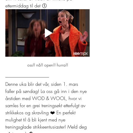
ettermiddag til det 
🕔
oss!! nå!! open!! hurra!!
-------------------------------------------------
Denne uka blir det vår, siden 1. mars 
faller på søndag! La oss gå inn i den nye 
årstiden med WOD & WOOL, hvor vi 
samles for en grei treningsøkt etterfulgt av 
strikkekos og skravling ❤️ En perfekt 
mulighet til å bli kjent med nye 
treningsglade strikkeentusiaster! Meld deg 