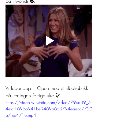
på i wondr 🧶
--------------------------------------------------
Vi lader opp til Open med et tilbakeblikk 
på treningen forrige uke 🚀
https://video.wixstatic.com/video/79ca49_5
4efcf1696a941be9469a6a3794eaecc/720
p/mp4/file.mp4