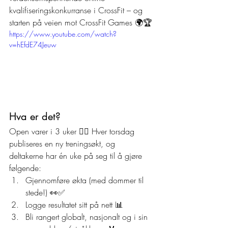
kvalifiseringskonkurranse i CrossFit – og 
starten på veien mot CrossFit Games 🌍🏆
https://www.youtube.com/watch?
v=hEfdE74Jeuw
Hva er det?
Open varer i 3 uker 🏋️‍♂️ Hver torsdag 
publiseres en ny treningsøkt, og 
deltakerne har én uke på seg til å gjøre 
følgende:
Gjennomføre økta (med dommer til 
stede!) 👀✅
Logge resultatet sitt på nett 📊
Bli rangert globalt, nasjonalt og i sin 