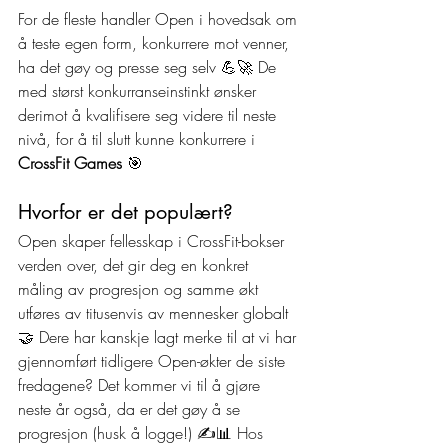
For de fleste handler Open i hovedsak om 
å teste egen form, konkurrere mot venner, 
ha det gøy og presse seg selv 💪🚀 De 
med størst konkurranseinstinkt ønsker 
derimot å kvalifisere seg videre til neste 
nivå, for å til slutt kunne konkurrere i 
CrossFit Games 
🎯
Hvorfor er det populært?
Open skaper fellesskap i CrossFit-bokser 
verden over, det gir deg en konkret 
måling av progresjon og samme økt 
utføres av titusenvis av mennesker globalt 
🤝 Dere har kanskje lagt merke til at vi har 
gjennomført tidligere Open-økter de siste 
fredagene? Det kommer vi til å gjøre 
neste år også, da er det gøy å se 
progresjon (husk å logge!) ✍️📊 
Hos 