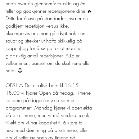
heats hvor én gjennomfører økta og én 
teller og godkjenner repetisjonene dine 
🔥
Dette for å øve på standarder (hva er en 
godkjent repetisjon versus ikke, 
eksempelvis om man går dypt nok i en 
squat og strekker ut hofta skikkelig på 
toppen) og for å sørge for at man har 
gjort riktig antall repetisjoner. ALLE er 
velkommen, uansett om du skal trene eller 
heie! 
🤗
OBS! 
⚠️
 Det er altså bare kl 16.15-
18.00 vi kjører Open på fredag. Timene 
tidligere på dagen er økta som er 
programmert. Mandag kjører vi open-økta 
på alle timene, men vi må vurdere fra økt 
til økt om vi har kapasitet til å kjøre to 
heat med dømming på alle timene, eller 
om vi setter av noen av timene på 