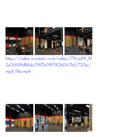
https://video.wixstatic.com/video/79ca49_8f
2e566f9dff4da59f7b09f782b067bf/720p/
mp4/file.mp4