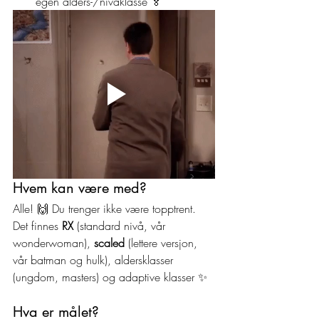
egen alders-/nivåklasse 🏅
Hvem kan være med?
Alle! 🙌 Du trenger ikke være topptrent. 
Det finnes 
RX
 (standard nivå, vår 
wonderwoman), 
scaled
 (lettere versjon, 
vår batman og hulk), aldersklasser 
(ungdom, masters) og adaptive klasser ✨ 
Hva er målet?