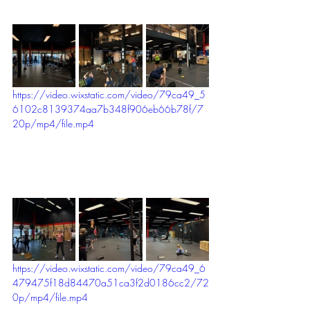
https://video.wixstatic.com/video/79ca49_5
6102c8139374aa7b348f906eb66b78f/7
20p/mp4/file.mp4
https://video.wixstatic.com/video/79ca49_6
479475f18d84470a51ca3f2d0186cc2/72
0p/mp4/file.mp4