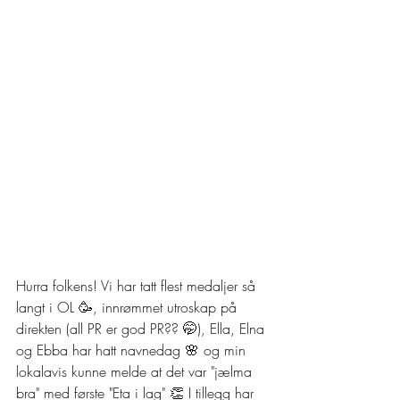
Hurra folkens! Vi har tatt flest medaljer så 
langt i OL 🥳, innrømmet utroskap på 
direkten (all PR er god PR?? 🤭), Ella, Elna 
og Ebba har hatt navnedag 🌸 og min 
lokalavis kunne melde at det var "jælma 
bra" med første "Eta i lag" 👏 I tillegg har 