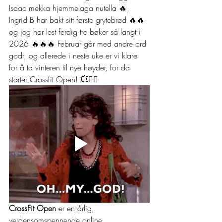
Isaac mekka hjemmelaga nutella 🔥, 
Ingrid B har bakt sitt første grytebrød 🔥🔥 
og jeg har lest ferdig tre bøker så langt i 
2026 🔥🔥🔥 Februar går med andre ord 
godt, og allerede i neste uke er vi klare 
for å ta vinteren til nye høyder, for da 
starter Crossfit Open! 💥🏋️‍♀️
CrossFit Open
 er en årlig, 
verdensomspennende online 