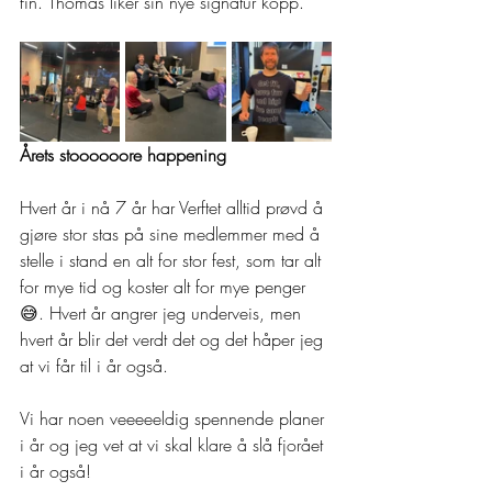
fin. Thomas liker sin nye signatur kopp.
Årets stoooooore happening
Hvert år i nå 7 år har Verftet alltid prøvd å 
gjøre stor stas på sine medlemmer med å 
stelle i stand en alt for stor fest, som tar alt 
for mye tid og koster alt for mye penger 
😅. Hvert år angrer jeg underveis, men 
hvert år blir det verdt det og det håper jeg 
at vi får til i år også.
Vi har noen veeeeeldig spennende planer 
i år og jeg vet at vi skal klare å slå fjorået 
i år også!