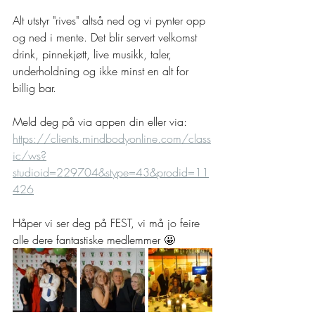
Alt utstyr "rives" altså ned og vi pynter opp 
og ned i mente. Det blir servert velkomst 
drink, pinnekjøtt, live musikk, taler, 
underholdning og ikke minst en alt for 
billig bar. 
Meld deg på via appen din eller via: 
https://clients.mindbodyonline.com/class
ic/ws?
studioid=229704&stype=43&prodid=11
426
Håper vi ser deg på FEST, vi må jo feire 
alle dere fantastiske medlemmer 🤩