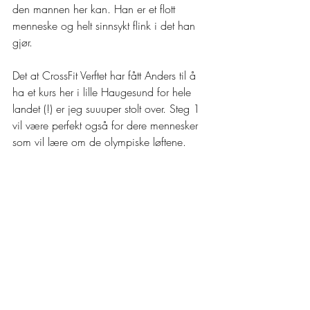
den mannen her kan. Han er et flott 
menneske og helt sinnsykt flink i det han 
gjør.
Det at CrossFit Verftet har fått Anders til å 
ha et kurs her i lille Haugesund for hele 
landet (!) er jeg suuuper stolt over. Steg 1 
vil være perfekt også for dere mennesker 
som vil lære om de olympiske løftene. 
Steg 2 og 3 vil være mer rettet mot en 
trener.
Hør Podcasten via youtube, Spotify eller 
apple podcast så håper vi at den "sparks 
your couriosity". 
#godlytt
Kurset blir ikke offesielt før i morgen men 
kan bookes via vår hjemmeside.
https://www.youtube.com/watch?