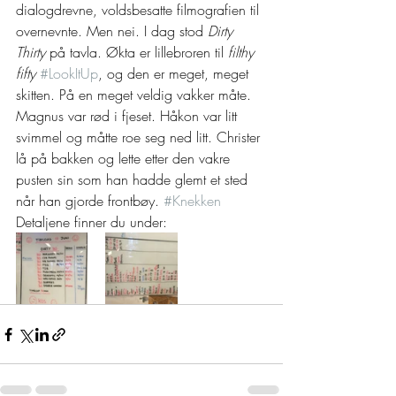
dialogdrevne, voldsbesatte filmografien til 
overnevnte. Men nei. I dag stod 
Dirty 
Thirty
 på tavla. Økta er lillebroren til 
filthy 
fifty 
#LookItUp
, og den er meget, meget 
skitten. På en meget veldig vakker måte. 
Magnus var rød i fjeset. Håkon var litt 
svimmel og måtte roe seg ned litt. Christer 
lå på bakken og lette etter den vakre 
pusten sin som han hadde glemt et sted 
når han gjorde frontbøy. 
#Knekken
Detaljene finner du under: 