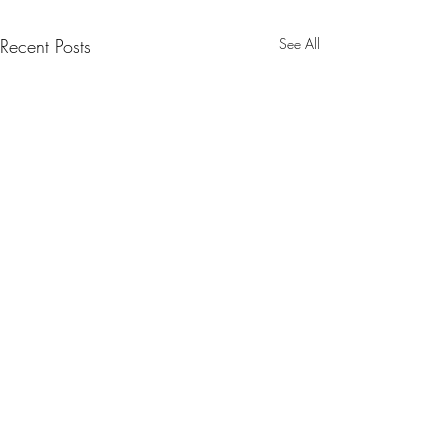
Recent Posts
See All
Minde 💛 Gjesteinnlegg:
Uten mat og drikke, duger
helten ikke...🍎