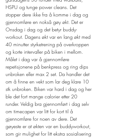
HSPU og tunge power cleans. Det 
stopper dere ikke fra å komme i dag og 
gjennomføre en nokså gøy økt. Det er 
Onsdag i dag og det betyr buddy- 
workout. Dagens økt var en lang økt med 
40 minutter styrketrening på overkroppen 
og korte intervaller på biken i mellom. 
Målet i dag var å gjennomføre 
repetisjonene på benkpress og ring dips 
unbroken eller max 2 set. Da handler det 
om å finne en vekt som lar deg klare 10 
stk unbroken. Biken var hard i dag og her 
ble det fort mange calorier etter 20 
runder. Veldig bra gjennomført i dag selv 
om timecapen var litt for kort til å 
gjennomføre for noen av dere. Det 
gøyeste er at økten var en buddyworkout, 
som gir mulighet for litt ekstra sosialisering 