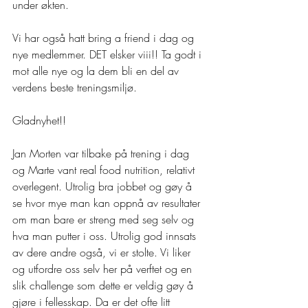
under økten.
Vi har også hatt bring a friend i dag og 
nye medlemmer. DET elsker viii!! Ta godt i 
mot alle nye og la dem bli en del av 
verdens beste treningsmiljø. 
Gladnyhet!!
Jan Morten var tilbake på trening i dag 
og Marte vant real food nutrition, relativt 
overlegent. Utrolig bra jobbet og gøy å 
se hvor mye man kan oppnå av resultater 
om man bare er streng med seg selv og 
hva man putter i oss. Utrolig god innsats 
av dere andre også, vi er stolte. Vi liker 
og utfordre oss selv her på verftet og en 
slik challenge som dette er veldig gøy å 
gjøre i fellesskap. Da er det ofte litt 