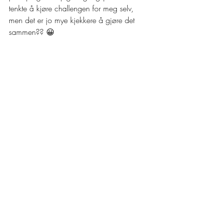
tenkte å kjøre challengen for meg selv, 
men det er jo mye kjekkere å gjøre det 
sammen?? 😀
Har laget et lite system hvor dere kan 
notere ned hvor langt dere løper hver 
gang. Slik blir det lettere å få en oversikt 
over hvor langt resten har kommet. Det 
kan jo gi litt motivasjon det også, 
forhåpentligvis 🙂
Hiv dere med å løp et maraton i løpet av 
april. 