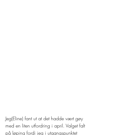
Jeg(Eline) fant ut at det hadde vært gøy 
med en liten utfordring i april. Valget falt 
på løping fordi jeg i utgangspunktet 