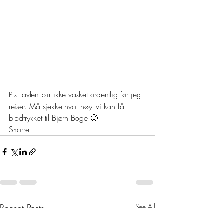
P.s Tavlen blir ikke vasket ordentlig før jeg 
reiser. Må sjekke hvor høyt vi kan få 
blodtrykket til Bjørn Boge 🙂
Snorre 
Recent Posts
See All