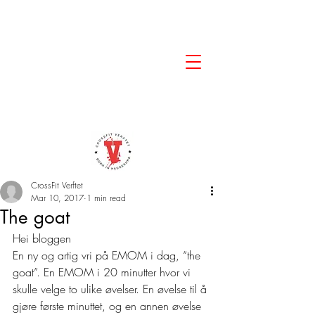
CrossFit Verftet
Mar 10, 2017
1 min read
The goat
Hei bloggen
En ny og artig vri på EMOM i dag, “the 
goat”. En EMOM i 20 minutter hvor vi 
skulle velge to ulike øvelser. En øvelse til å 
gjøre første minuttet, og en annen øvelse 