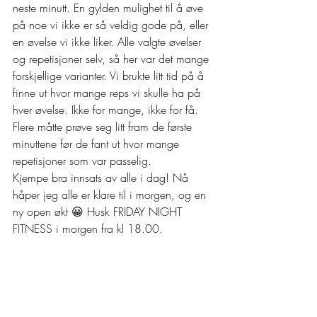
neste minutt. En gylden mulighet til å øve 
på noe vi ikke er så veldig gode på, eller 
en øvelse vi ikke liker. Alle valgte øvelser 
og repetisjoner selv, så her var det mange 
forskjellige varianter. Vi brukte litt tid på å 
finne ut hvor mange reps vi skulle ha på 
hver øvelse. Ikke for mange, ikke for få. 
Flere måtte prøve seg litt fram de første 
minuttene før de fant ut hvor mange 
repetisjoner som var passelig. 
Kjempe bra innsats av alle i dag! Nå 
håper jeg alle er klare til i morgen, og en 
ny open økt 😀 Husk FRIDAY NIGHT 
FITNESS i morgen fra kl 18.00.