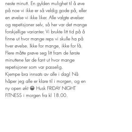
neste minutt. En gylden mulighet til å øve 
på noe vi ikke er så veldig gode på, eller 
en øvelse vi ikke liker. Alle valgte øvelser 
og repetisjoner selv, så her var det mange 
forskjellige varianter. Vi brukte litt tid på å 
finne ut hvor mange reps vi skulle ha på 
hver øvelse. Ikke for mange, ikke for få. 
Flere måtte prøve seg litt fram de første 
minuttene før de fant ut hvor mange 
repetisjoner som var passelig. 
Kjempe bra innsats av alle i dag! Nå 
håper jeg alle er klare til i morgen, og en 
ny open økt 😀 Husk FRIDAY NIGHT 
FITNESS i morgen fra kl 18.00.