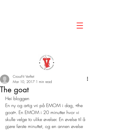
CrossFit Verftet
Mar 10, 2017
1 min read
The goat
Hei bloggen
En ny og artig vri på EMOM i dag, «the 
goat». En EMOM i 20 minutter hvor vi 
skulle velge to ulike øvelser. En øvelse til å 
gjøre første minuttet, og en annen øvelse 