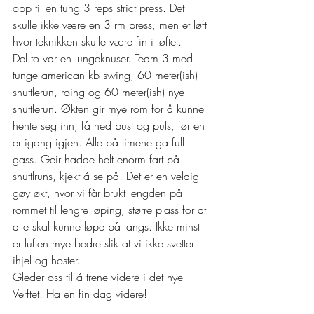
opp til en tung 3 reps strict press. Det 
skulle ikke være en 3 rm press, men et løft 
hvor teknikken skulle være fin i løftet.
Del to var en lungeknuser. Team 3 med 
tunge american kb swing, 60 meter(ish) 
shuttlerun, roing og 60 meter(ish) nye 
shuttlerun. Økten gir mye rom for å kunne 
hente seg inn, få ned pust og puls, før en 
er igang igjen. Alle på timene ga full 
gass. Geir hadde helt enorm fart på 
shuttlruns, kjekt å se på! Det er en veldig 
gøy økt, hvor vi får brukt lengden på 
rommet til lengre løping, større plass for at 
alle skal kunne løpe på langs. Ikke minst 
er luften mye bedre slik at vi ikke svetter 
ihjel og hoster.
Gleder oss til å trene videre i det nye 
Verftet. Ha en fin dag videre!