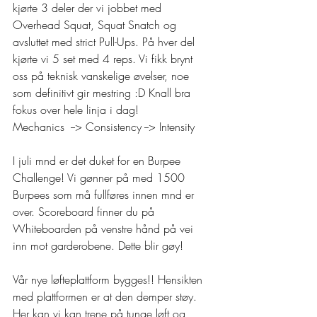
kjørte 3 deler der vi jobbet med 
Overhead Squat, Squat Snatch og 
avsluttet med strict Pull-Ups. På hver del 
kjørte vi 5 set med 4 reps. Vi fikk brynt 
oss på teknisk vanskelige øvelser, noe 
som definitivt gir mestring :D Knall bra 
fokus over hele linja i dag! 
Mechanics  --> Consistency --> Intensity
I juli mnd er det duket for en Burpee 
Challenge! Vi gønner på med 1500 
Burpees som må fullføres innen mnd er 
over. Scoreboard finner du på 
Whiteboarden på venstre hånd på vei 
inn mot garderobene. Dette blir gøy! 
Vår nye løfteplattform bygges!! Hensikten 
med plattformen er at den demper støy. 
Her kan vi kan trene på tunge løft og 