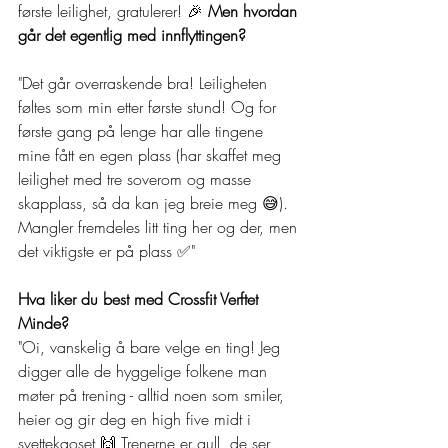
første leilighet, gratulerer! 🎉 
Men hvordan 
går det egentlig med innflyttingen?
"Det går overraskende bra! Leiligheten 
føltes som min etter første stund! Og for 
første gang på lenge har alle tingene 
mine fått en egen plass (har skaffet meg 
leilighet med tre soverom og masse 
skapplass, så da kan jeg breie meg 😅). 
Mangler fremdeles litt ting her og der, men 
det viktigste er på plass ✅"
Hva liker du best med Crossfit Verftet 
Minde?
"Oi, vanskelig å bare velge en ting! Jeg 
digger alle de hyggelige folkene man 
møter på trening - alltid noen som smiler, 
heier og gir deg en high five midt i 
svettekaoset 🙌 Trenerne er gull, de ser 