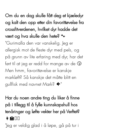
Om du en dag skulle fått deg et kjæledyr 
og kalt den opp etter din favorittøvelse fra 
crossfitverdenen, hvilket dyr hadde det 
vært og hva skulle den hete? 
🐾	
"Gurimalla den var vanskelig. Jeg er 
allergisk mot de fleste dyr med pels, og 
på grunn av lite erfaring med dyr, har det 
ført til at jeg er redd for mange av de 🤧 
Men hmm, favorittøvelse er kanskje 
markløft? Så kanskje det måtte blitt en 
gullfisk med navnet Mark? 🐠"
Har du noen andre ting du liker å finne 
på i tillegg til å fylle kunnskapshull hos 
tenåringer og løfte vekter her på Verftet? 
👩‍🏫🏋️‍♀️
"Jeg er veldig glad i å løpe, gå på tur i 