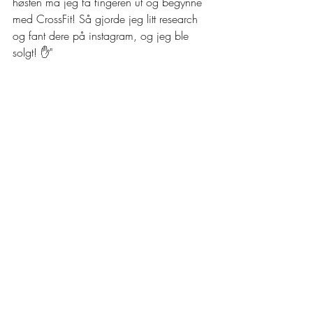
høsten må jeg få fingeren ut og begynne 
med CrossFit! Så gjorde jeg litt research 
og fant dere på instagram, og jeg ble 
solgt! ✋"