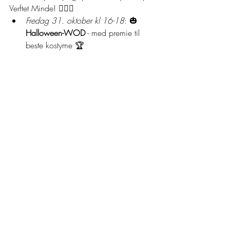
Verftet Minde! 🏋️‍♀️🌈
Fredag 31. oktober kl 16-18
: 🎃 
Halloween-WOD
 - med premie til 
beste kostyme 🏆