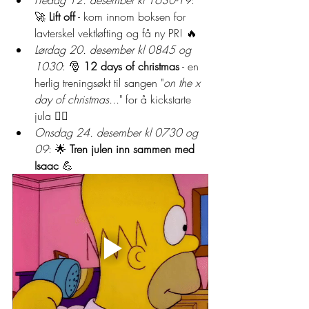
Fredag 12. desember kl 1630-19
: 
🚀 
Lift off
 - kom innom boksen for 
lavterskel vektløfting og få ny PR! 🔥
Lørdag 20. desember kl 0845 og 
1030
: 🎅 
12 days of christmas
 - en 
herlig treningsøkt til sangen "
on the x 
day of christmas...
" for å kickstarte 
jula 🏋️‍♀️
Onsdag 24. desember kl 0730 og 
09
: 🌟 
Tren julen inn sammen med 
Isaac 
💪