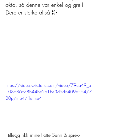
økta, så denne var enkel og grei! 
Dere er sterke altså 
💥
https://video.wixstatic.com/video/79ca49_a
108d86ac8b44be2b1be3d5dd409e564/7
20p/mp4/file.mp4
I tillegg fikk mine flotte Sunn & sprek-