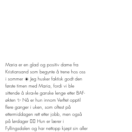
Maria er en glad og positiv dame fra 
Kristiansand som begynte å trene hos oss 
i sommer ☀️ Jeg husker faktisk godt den 
første timen med Maria, fordi vi ble 
sittende å skravle ganske lenge etter BAF-
økten ✨ Nå er hun innom Verftet opptil 
flere ganger i uken, som oftest på 
ettermiddagen rett etter jobb, men også 
på lørdager 🏋️‍♀️ Hun er lærer i 
Fyllingsdalen og har nettopp kjøpt sin aller 