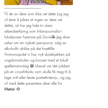
---------------------------------------------------
Til de av dere som ikke vet dette (og jeg 
vil tørre å påsta at ingen av dere vet 
dette), så har jeg hele to ukers 
arbeidserfaring som frilansjournalist i 
lokalavisen hjemme på Dovre📝 Jeg skrev 
saker om en nybakt pensjonist, salg av 
alkoholfri drikke på det knøttlille 
Vinmonopolet vi har, nytt skolekjøkken på 
ungdomsskolen og konsert med et lokalt 
spellemannslag 😄 Likevel var det jobben 
på en crossfit-boks som skulle få meg til å 
lage mitt aller første portrettintervju, og jeg 
vil med dette presentere dere alle for 
Maria
! 🌻