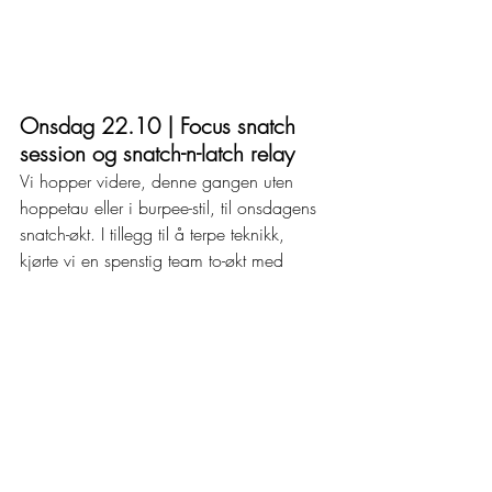
Onsdag 22.10 | Focus snatch 
session og snatch-n-latch relay
Vi hopper videre, denne gangen uten 
hoppetau eller i burpee-stil, til onsdagens 
snatch-økt. I tillegg til å terpe teknikk, 
kjørte vi en spenstig team to-økt med 
squat snatches 💪, bar muscle ups 💪, 
power snatches 💪, chest to bar pullups 
💪, overhead squats 💪 og pullups 💪. 
Phjo. 