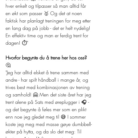
hver enkelt og tilpasser så man alltid får 
en økt som passer 🥇 Og det at noen 
faktisk har planlagt treningen for meg etter 
en lang dag på jobb - det er helt nydelig! 
En effektiv time og man er ferdig trent for 
dagen! ⏱️"
Hvorfor begynte du å trene her hos oss? 
🤔
"Jeg har alltid elsket å trene sammen med 
andre - har spilt håndball i mange år, og 
trives best med kombinasjonen av trening 
og samhold! 🤗 Men det siste året har jeg 
trent alene på Sats med øreplugger i 🎧 - 
og det begynte å føles mer som en plikt 
enn noe jeg gledet meg til 😅 I sommer 
koste jeg meg med masse gøye dumbbell-
økter på hytta, og da slo det meg: Til 