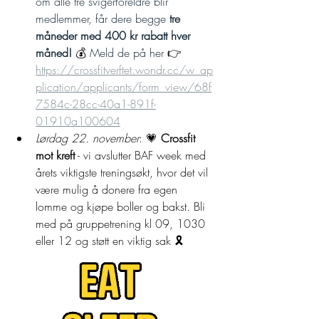
om alle tre svigerforeldre blir 
medlemmer, får dere begge 
tre 
måneder med 400 kr rabatt hver 
måned! 
💰
 Meld de på her 
👉
https://crossfitverftet.wondr.cc/w_ap
plication/applicants/form_view/68f
7584c-28cc-40a1-891f-
01910a100604
Lørdag 22. november
: 💗 
Crossfit 
mot kreft
 - vi avslutter BAF week med 
årets viktigste treningsøkt, hvor det vil 
være mulig å donere fra egen 
lomme og kjøpe boller og bakst. Bli 
med på gruppetrening kl 09, 1030 
eller 12 og støtt en viktig sak 🎗️