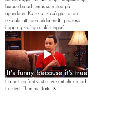
burpee broad jumps som stod på 
agendaen! Kanskje like så greit at det 
ikke ble tatt noen bilder midt i grasiøse 
hopp og kraftige utblåsninger?
Ha ha! Jeg fant visst ett vakkert blinkskudd 
i arkivet! Thomas i farta 🏃