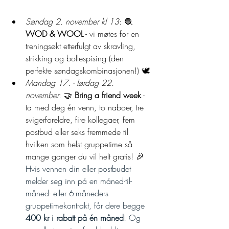
Søndag 2. november kl 13
: 🧶 
WOD & WOOL
 - vi møtes for en 
treningsøkt etterfulgt av skravling, 
strikking og bollespising (den 
perfekte søndagskombinasjonen!) 🕊️
Mandag 17. - lørdag 22. 
november
: 🤝 
Bring a friend week
 - 
ta med deg én venn, to naboer, tre 
svigerforeldre, fire kollegaer, fem 
postbud eller seks fremmede til 
hvilken som helst gruppetime så 
mange ganger du vil helt gratis! 🎉 
Hvis vennen din eller postbudet 
melder seg inn på en måned-til-
måned- eller 6-måneders 
gruppetimekontrakt, får dere begge 
400 kr i rabatt på én måned
! Og 