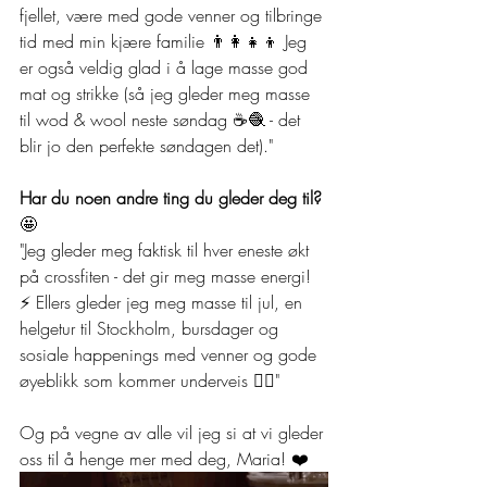
fjellet, være med gode venner og tilbringe 
tid med min kjære familie 👨‍👩‍👧‍👦 Jeg 
er også veldig glad i å lage masse god 
mat og strikke (så jeg gleder meg masse 
til wod & wool neste søndag ☕🧶 - det 
blir jo den perfekte søndagen det)."
Har du noen andre ting du gleder deg til? 
🤩
"Jeg gleder meg faktisk til hver eneste økt 
på crossfiten - det gir meg masse energi! 
⚡ Ellers gleder jeg meg masse til jul, en 
helgetur til Stockholm, bursdager og 
sosiale happenings med venner og gode 
øyeblikk som kommer underveis 👯‍♀️"
Og på vegne av alle vil jeg si at vi gleder 
oss til å henge mer med deg, Maria! ❤️