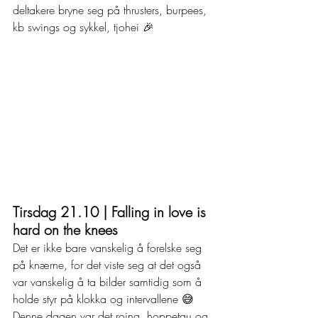
deltakere bryne seg på thrusters, burpees, 
kb swings og sykkel, tjohei 🎉
Tirsdag 21.10 | Falling in love is 
hard on the knees
Det er ikke bare vanskelig å forelske seg 
på knærne, for det viste seg at det også 
var vanskelig å ta bilder samtidig som å 
holde styr på klokka og intervallene 😅 
Denne dagen var det roing, hoppetau og 