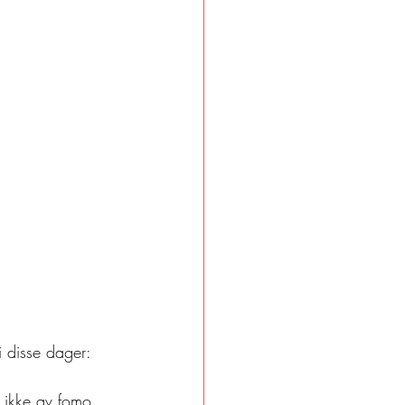
i disse dager: 
s ikke av fomo, 