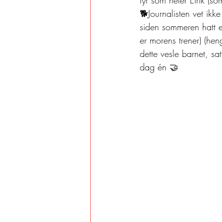
🐕Journalisten vet ik
siden sommeren hatt et 
er morens trener) (he
dette vesle barnet, sa
dag én 🤝