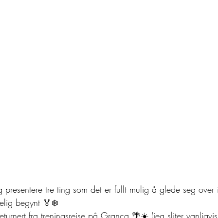
presentere tre ting som det er fullt mulig å glede seg over 
elig begynt 🏅❄️
eturnert fra treningsreise på Granca 🌴☀️ (jeg sliter vanligvi