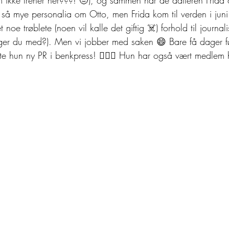
ke så mye personalia om Otto, men Frida kom til verden i ju
noe trøblete (noen vil kalle det giftig ☠️) forhold til journa
nger du med?). Men vi jobber med saken 😄 Bare få dager f
tte hun ny PR i benkpress! 🏋️‍♀️🔥 Hun har også vært medlem