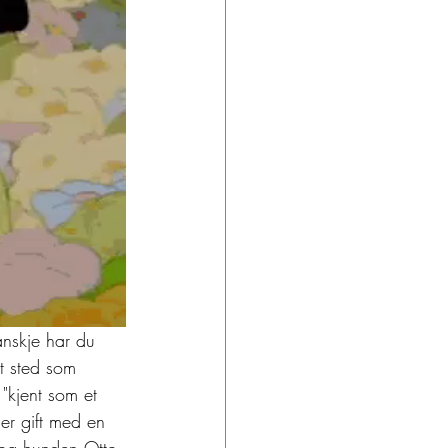
anskje har du 
t sted som 
"kjent som et 
er gift med en 
a og hunden Otto 