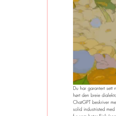
Du har garantert sett
hørt den breie dialek
ChatGPT beskriver med 
solid industristed me
fyr som heter Eirik (