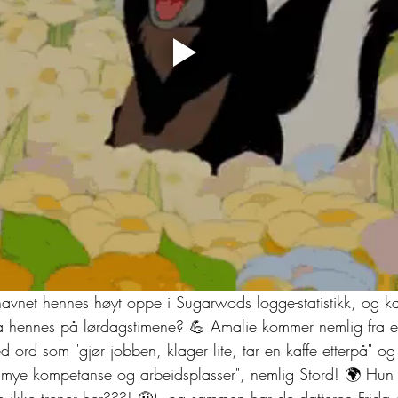
 navnet hennes høyt oppe i Sugarwods logge-statistikk, og k
ta hennes på lørdagstimene? 💪 Amalie kommer nemlig fra e
ord som "gjør jobben, klager lite, tar en kaffe etterpå" og 
d mye kompetanse og arbeidsplasser", nemlig Stord! 🌍 Hun 
som ikke trener her???! 🤨), og sammen har de datteren Frid