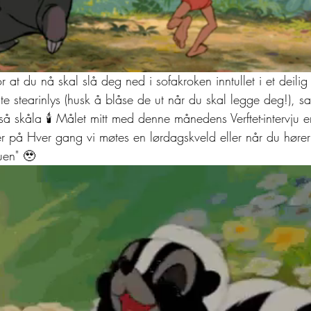
r at du nå skal slå deg ned i sofakroken inntullet i et deilig
te stearinlys (husk å blåse de ut når du skal legge deg!), s
å skåla 🕯️ Målet mitt med denne månedens Verftet-intervju er
ser på Hver gang vi møtes en lørdagskveld eller når du hører
uen" 🥹