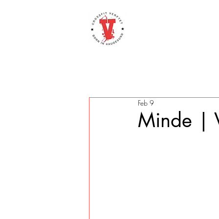
Feb 9
Minde | 