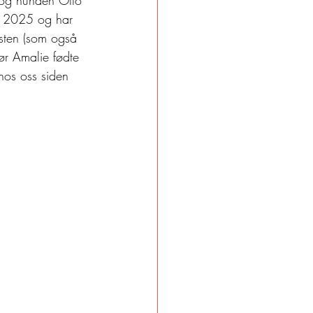
ni 2025 og har 
listen (som også 
ør Amalie fødte 
 hos oss siden 