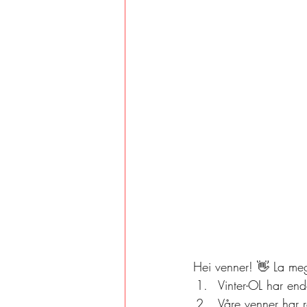
Hei venner! 👋 La meg 
Vinter-OL har end
Våre venner har r