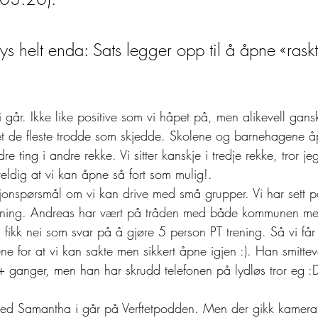
lys helt enda: Sats legger opp til å åpne «raskt
i går. Ikke like positive som vi håpet på, men alikevell gans
det de fleste trodde som skjedde. Skolene og barnehagene åp
re ting i andre rekke. Vi sitter kanskje i tredje rekke, tror 
 veldig at vi kan åpne så fort som mulig!.  
sjonspørsmål om vi kan drive med små grupper. Vi har sett p
rening. Andreas har vært på tråden med både kommunen me
 fikk nei som svar på å gjøre 5 person PT trening. Så vi får v
ne for at vi kan sakte men sikkert åpne igjen :). Han smitte
++ ganger, men han har skrudd telefonen på lydløs tror eg :D
med Samantha i går på Verftetpodden. Men der gikk kamera 