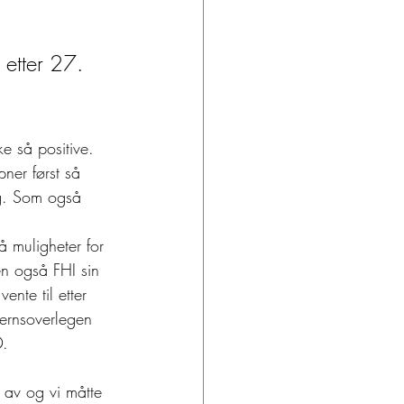
 etter 27. 
ke så positive. 
ner først så 
jeg. Som også 
å muligheter for 
n også FHI sin 
ente til etter 
vernsoverlegen 
. 
av og vi måtte 