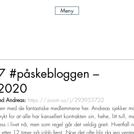
Meny
7 #påskebloggen –
.2020
d Andreas: 
https://zoom.us/j/293955722
gen med de fantastiske medlemmene her. Andreas sjekker mai
rykt for at alle har kansellert kontrakten sin, hehe, litt tull, m
tress i livet nå, men som regel går det veldig greit. Hvertfall n
 etter 12 timer på jobb først. Noe det ofte blir da jeg vent