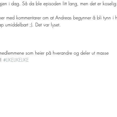
igjen i dag. Så da ble episoden litt lang, men det er koselig 
r med kommentarer om at Andreas begynner å bli tynn i h
 umiddelbart ;). Det var lyset. 
e medlemmene som heier på hverandre og deler ut masse 
! 
#LIKELIKELIKE