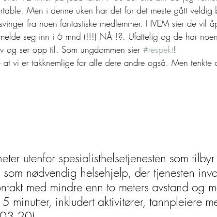
table. Men i denne uken har det for det meste gått veldig 
U svinger fra noen fantastiske medlemmer. HVEM sier de vil å
il melde seg inn i 6 mnd (!!!) NÅ !?. Ufattelig og de har noen
selv og ser opp til. Som ungdommen sier 
#respekt
!  
at vi er takknemlige for alle dere andre også. Men tenkte d
ter utenfor spesialisthelsetjenesten som tilbyr 
 som nødvendig helsehjelp, der tjenesten invo
ontakt med mindre enn to meters avstand og 
5 minutter, inkludert aktivitører, tannpleiere me
.03.20).