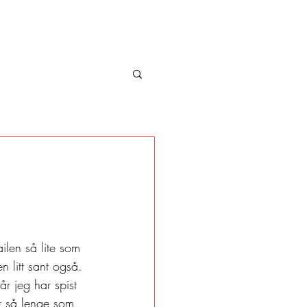
len så lite som 
en litt sant også. 
år jeg har spist 
er så lenge som 