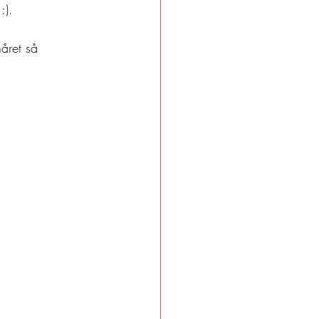
:). 
året så 