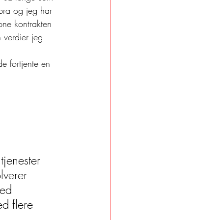
bra og jeg har 
pne kontrakten 
 verdier jeg 
e fortjente en 
tjenester 
lverer 
med 
d flere 