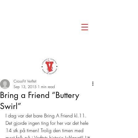
CrossFit Verftet
Sep 13, 2015
1 min read
Bring a Friend “Buttery
Swirl”
I dag var det bare Bring A Friend kl.11. 
Det gjorde ingen ting for her var det hele 
14 stk på timen! Trolig den timen med 
mest folk på i Verftets historie (sålangt)! Litt 