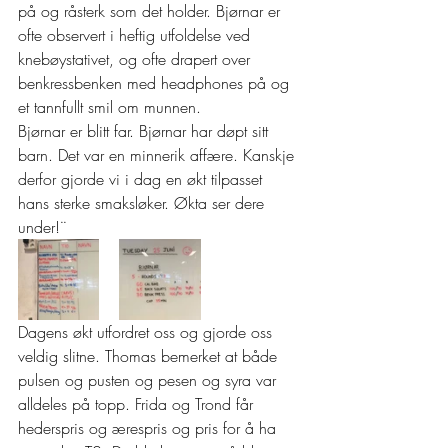
på og råsterk som det holder. Bjørnar er 
ofte observert i heftig utfoldelse ved 
knebøystativet, og ofte drapert over 
benkressbenken med headphones på og 
et tannfullt smil om munnen. 
Bjørnar er blitt far. Bjørnar har døpt sitt 
barn. Det var en minnerik affære. Kanskje 
derfor gjorde vi i dag en økt tilpasset 
hans sterke smaksløker. Økta ser dere 
under!¨ 
Dagens økt utfordret oss og gjorde oss 
veldig slitne. Thomas bemerket at både 
pulsen og pusten og pesen og syra var 
alldeles på topp. Frida og Trond får 
hederspris og ærespris og pris for å ha 