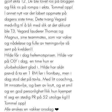
gjort økta T2. De ble lovet ros på bloggen 
og fikk ris på rompa i økta. Tommel opp!  
I annet nytt var det labert oppmøte på 
dagens siste time. Dette tvang Vegard 
medvillig til å bli med slik at det akkurat 
ble T3. Vegard lauderer Thomas og 
Magnus, sine teammates, som var vakre 
og nådeløse og fulle av treningsvilje så 
sent på kvelden!! 
Hilde får i dag heltemotsprisen. Hilde var 
på OLY i dag, en time hun er 
uforbeholdent glad i. Hilde har aldri 
prøvd å ta en 1 RM før i frontbøy, men i 
dag stod det på tavla. Med litt coaching, 
litt innsatsvilje, og ben av krutt, og et smil 
og en god personlighet fikk hun kjempet 
til seg en stødig PR på 52 utrolige kg!!! 
Tommel opp!  
Alle ønskes en vakker onsdag ❤️ 