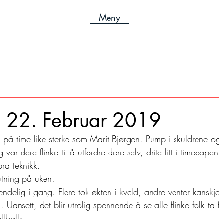
Meny
” 22. Februar 2019
 på time like sterke som Marit Bjørgen. Pump i skuldrene og
 var dere flinke til å utfordre dere selv, drite litt i timecape
ra teknikk.  
utning på uken. 
ndelig i gang. Flere tok økten i kveld, andre venter kanskj
n. Uansett, det blir utrolig spennende å se alle flinke folk ta
lballs.  