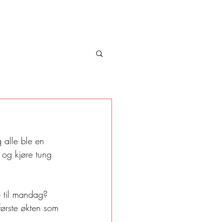
 alle ble en 
n og kjøre tung 
e til mandag? 
 første økten som 