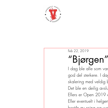
Feb 22, 2019
“Bjørgen
I dag ble alle som var
god del sterkere. I dag
skalering med veldig b
Det ble en deilig avsl
Ellers er Open 2019 e
Eller eventuelt i helge
består av roing og wal